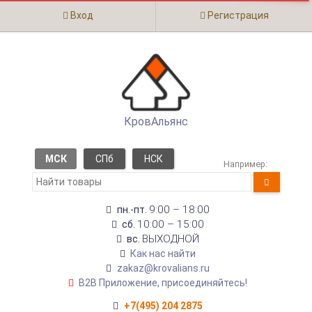
Вход
Регистрация
КровАльянс
МСК
СПб
НСК
Например:
9:00 – 18:00
пн.-пт.
10:00 – 15:00
сб.
ВЫХОДНОЙ
вс.
Как нас найти
zakaz@krovalians.ru
B2B Приложение, присоединяйтесь!
+7(495) 204 2875