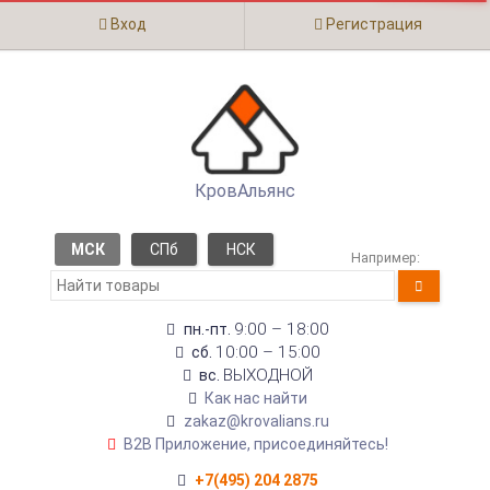
Вход
Регистрация
КровАльянс
МСК
СПб
НСК
Например:
9:00 – 18:00
пн.-пт.
10:00 – 15:00
сб.
ВЫХОДНОЙ
вс.
Как нас найти
zakaz@krovalians.ru
B2B Приложение, присоединяйтесь!
+7(495) 204 2875