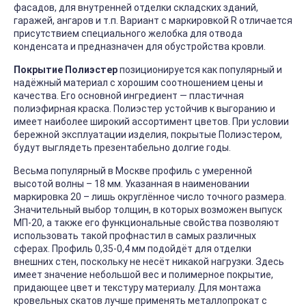
фасадов, для внутренней отделки складских зданий,
гаражей, ангаров и т.п. Вариант с маркировкой R отличается
присутствием специального желобка для отвода
конденсата и предназначен для обустройства кровли.
Покрытие Полиэстер
позиционируется как популярный и
надёжный материал с хорошим соотношением цены и
качества. Его основной ингредиент — пластичная
полиэфирная краска. Полиэстер устойчив к выгоранию и
имеет наиболее широкий ассортимент цветов. При условии
бережной эксплуатации изделия, покрытые Полиэстером,
будут выглядеть презентабельно долгие годы.
Весьма популярный в Москве профиль с умеренной
высотой волны – 18 мм. Указанная в наименовании
маркировка 20 – лишь округлённое число точного размера.
Значительный выбор толщин, в которых возможен выпуск
МП-20, а также его функциональные свойства позволяют
использовать такой профнастил в самых различных
сферах. Профиль 0,35-0,4 мм подойдёт для отделки
внешних стен, поскольку не несёт никакой нагрузки. Здесь
имеет значение небольшой вес и полимерное покрытие,
придающее цвет и текстуру материалу. Для монтажа
кровельных скатов лучше применять металлопрокат с