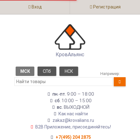
Вход
Регистрация
КровАльянс
МСК
СПб
НСК
Например:
9:00 – 18:00
пн.-пт.
10:00 – 15:00
сб.
ВЫХОДНОЙ
вс.
Как нас найти
zakaz@krovalians.ru
B2B Приложение, присоединяйтесь!
+7(495) 204 2875