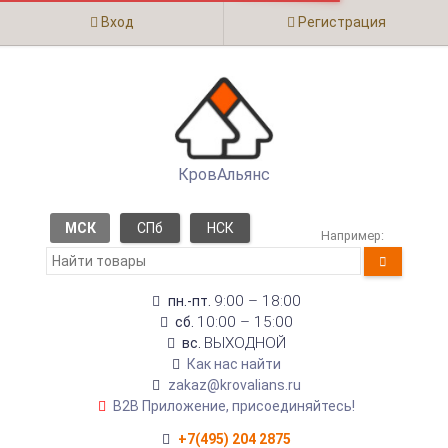
Вход
Регистрация
КровАльянс
МСК
СПб
НСК
Например:
9:00 – 18:00
пн.-пт.
10:00 – 15:00
сб.
ВЫХОДНОЙ
вс.
Как нас найти
zakaz@krovalians.ru
B2B Приложение, присоединяйтесь!
+7(495) 204 2875