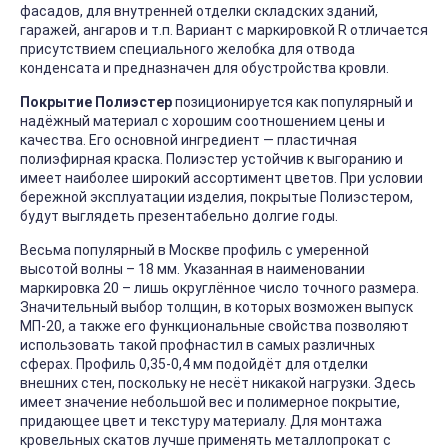
фасадов, для внутренней отделки складских зданий,
гаражей, ангаров и т.п. Вариант с маркировкой R отличается
присутствием специального желобка для отвода
конденсата и предназначен для обустройства кровли.
Покрытие Полиэстер
позиционируется как популярный и
надёжный материал с хорошим соотношением цены и
качества. Его основной ингредиент — пластичная
полиэфирная краска. Полиэстер устойчив к выгоранию и
имеет наиболее широкий ассортимент цветов. При условии
бережной эксплуатации изделия, покрытые Полиэстером,
будут выглядеть презентабельно долгие годы.
Весьма популярный в Москве профиль с умеренной
высотой волны – 18 мм. Указанная в наименовании
маркировка 20 – лишь округлённое число точного размера.
Значительный выбор толщин, в которых возможен выпуск
МП-20, а также его функциональные свойства позволяют
использовать такой профнастил в самых различных
сферах. Профиль 0,35-0,4 мм подойдёт для отделки
внешних стен, поскольку не несёт никакой нагрузки. Здесь
имеет значение небольшой вес и полимерное покрытие,
придающее цвет и текстуру материалу. Для монтажа
кровельных скатов лучше применять металлопрокат с