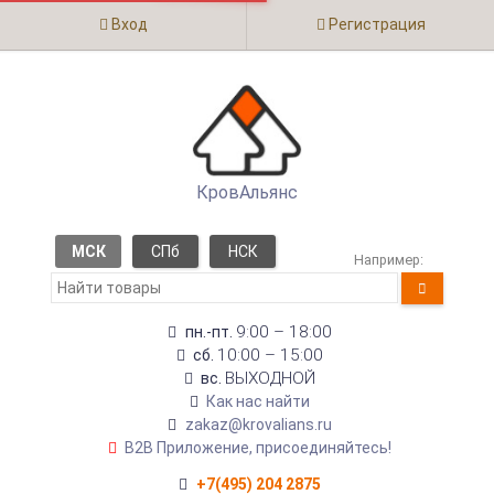
Вход
Регистрация
КровАльянс
МСК
СПб
НСК
Например:
9:00 – 18:00
пн.-пт.
10:00 – 15:00
сб.
ВЫХОДНОЙ
вс.
Как нас найти
zakaz@krovalians.ru
B2B Приложение, присоединяйтесь!
+7(495) 204 2875