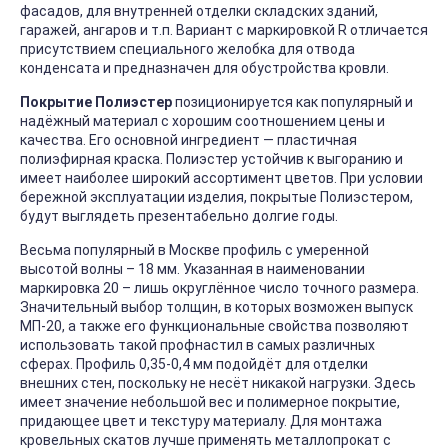
фасадов, для внутренней отделки складских зданий,
гаражей, ангаров и т.п. Вариант с маркировкой R отличается
присутствием специального желобка для отвода
конденсата и предназначен для обустройства кровли.
Покрытие Полиэстер
позиционируется как популярный и
надёжный материал с хорошим соотношением цены и
качества. Его основной ингредиент — пластичная
полиэфирная краска. Полиэстер устойчив к выгоранию и
имеет наиболее широкий ассортимент цветов. При условии
бережной эксплуатации изделия, покрытые Полиэстером,
будут выглядеть презентабельно долгие годы.
Весьма популярный в Москве профиль с умеренной
высотой волны – 18 мм. Указанная в наименовании
маркировка 20 – лишь округлённое число точного размера.
Значительный выбор толщин, в которых возможен выпуск
МП-20, а также его функциональные свойства позволяют
использовать такой профнастил в самых различных
сферах. Профиль 0,35-0,4 мм подойдёт для отделки
внешних стен, поскольку не несёт никакой нагрузки. Здесь
имеет значение небольшой вес и полимерное покрытие,
придающее цвет и текстуру материалу. Для монтажа
кровельных скатов лучше применять металлопрокат с