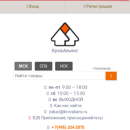
Вход
Регистрация
КровАльянс
МСК
СПб
НСК
Например:
9:00 – 18:00
пн.-пт.
10:00 – 15:00
сб.
ВЫХОДНОЙ
вс.
Как нас найти
zakaz@krovalians.ru
B2B Приложение, присоединяйтесь!
+7(495) 204 2875