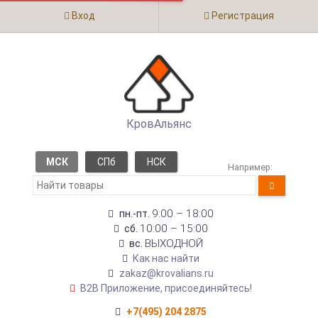
Вход
Регистрация
КровАльянс
МСК
СПб
НСК
Например:
9:00 – 18:00
пн.-пт.
10:00 – 15:00
сб.
ВЫХОДНОЙ
вс.
Как нас найти
zakaz@krovalians.ru
B2B Приложение, присоединяйтесь!
+7(495) 204 2875