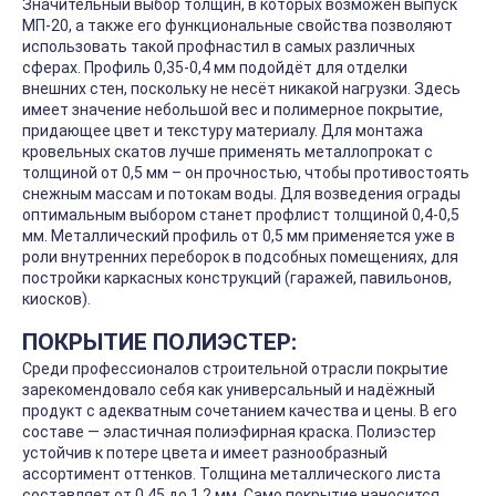
Значительный выбор толщин, в которых возможен выпуск
МП-20, а также его функциональные свойства позволяют
использовать такой профнастил в самых различных
сферах. Профиль 0,35-0,4 мм подойдёт для отделки
внешних стен, поскольку не несёт никакой нагрузки. Здесь
имеет значение небольшой вес и полимерное покрытие,
придающее цвет и текстуру материалу. Для монтажа
кровельных скатов лучше применять металлопрокат с
толщиной от 0,5 мм – он прочностью, чтобы противостоять
снежным массам и потокам воды. Для возведения ограды
оптимальным выбором станет профлист толщиной 0,4-0,5
мм. Металлический профиль от 0,5 мм применяется уже в
роли внутренних переборок в подсобных помещениях, для
постройки каркасных конструкций (гаражей, павильонов,
киосков).
ПОКРЫТИЕ ПОЛИЭСТЕР:
Среди профессионалов строительной отрасли покрытие
зарекомендовало себя как универсальный и надёжный
продукт с адекватным сочетанием качества и цены. В его
составе — эластичная полиэфирная краска. Полиэстер
устойчив к потере цвета и имеет разнообразный
ассортимент оттенков. Толщина металлического листа
составляет от 0,45 до 1,2 мм. Само покрытие наносится