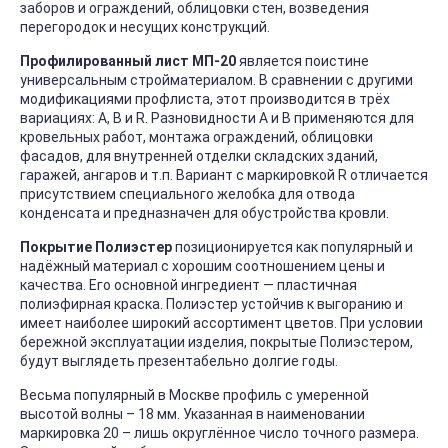
заборов и ограждений, облицовки стен, возведения
перегородок и несущих конструкций.
Профилированный лист МП-20
является поистине
универсальным стройматериалом. В сравнении с другими
модификациями профлиста, этот производится в трёх
вариациях: А, В и R. Разновидности А и В применяются для
кровельных работ, монтажа ограждений, облицовки
фасадов, для внутренней отделки складских зданий,
гаражей, ангаров и т.п. Вариант с маркировкой R отличается
присутствием специального желобка для отвода
конденсата и предназначен для обустройства кровли.
Покрытие Полиэстер
позиционируется как популярный и
надёжный материал с хорошим соотношением цены и
качества. Его основной ингредиент — пластичная
полиэфирная краска. Полиэстер устойчив к выгоранию и
имеет наиболее широкий ассортимент цветов. При условии
бережной эксплуатации изделия, покрытые Полиэстером,
будут выглядеть презентабельно долгие годы.
Весьма популярный в Москве профиль с умеренной
высотой волны – 18 мм. Указанная в наименовании
маркировка 20 – лишь округлённое число точного размера.