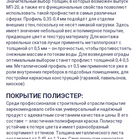
Значительный выбор толщин, в которых возможен выпуск
МП-20, а также его функциональные свойства позволяют
использовать такой профнастил в самых различных
сферах. Профиль 0,35-0,4 мм подойдёт для отделки
внешних стен, поскольку не несёт никакой нагрузки. Здесь
имеет значение небольшой вес и полимерное покрытие,
придающее цвет и текстуру материалу. Для монтажа
кровельных скатов лучше применять металлопрокат с
толщиной от 0,5 мм – он прочностью, чтобы противостоять
снежным массам и потокам воды. Для возведения ограды
оптимальным выбором станет профлист толщиной 0,4-0,5
мм. Металлический профиль от 0,5 мм применяется уже в
роли внутренних переборок в подсобных помещениях, для
постройки каркасных конструкций (гаражей, павильонов,
киосков).
ПОКРЫТИЕ ПОЛИЭСТЕР:
Среди профессионалов строительной отрасли покрытие
зарекомендовало себя как универсальный и надёжный
продукт с адекватным сочетанием качества и цены. В его
составе — эластичная полиэфирная краска. Полиэстер
устойчив к потере цвета и имеет разнообразный
ассортимент оттенков. Толщина металлического листа
составляет от 0,45 до 1,2 мм. Само покрытие наносится