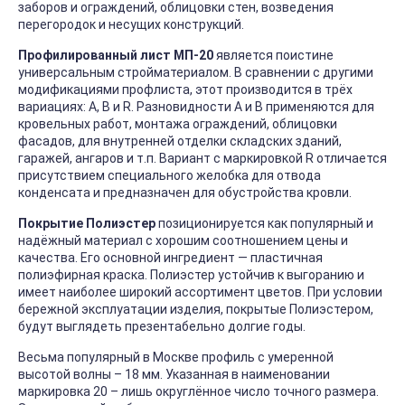
заборов и ограждений, облицовки стен, возведения
перегородок и несущих конструкций.
Профилированный лист МП-20
является поистине
универсальным стройматериалом. В сравнении с другими
модификациями профлиста, этот производится в трёх
вариациях: А, В и R. Разновидности А и В применяются для
кровельных работ, монтажа ограждений, облицовки
фасадов, для внутренней отделки складских зданий,
гаражей, ангаров и т.п. Вариант с маркировкой R отличается
присутствием специального желобка для отвода
конденсата и предназначен для обустройства кровли.
Покрытие Полиэстер
позиционируется как популярный и
надёжный материал с хорошим соотношением цены и
качества. Его основной ингредиент — пластичная
полиэфирная краска. Полиэстер устойчив к выгоранию и
имеет наиболее широкий ассортимент цветов. При условии
бережной эксплуатации изделия, покрытые Полиэстером,
будут выглядеть презентабельно долгие годы.
Весьма популярный в Москве профиль с умеренной
высотой волны – 18 мм. Указанная в наименовании
маркировка 20 – лишь округлённое число точного размера.