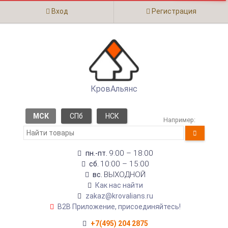
Вход
Регистрация
КровАльянс
МСК
СПб
НСК
Например:
9:00 – 18:00
пн.-пт.
10:00 – 15:00
сб.
ВЫХОДНОЙ
вс.
Как нас найти
zakaz@krovalians.ru
B2B Приложение, присоединяйтесь!
+7(495) 204 2875