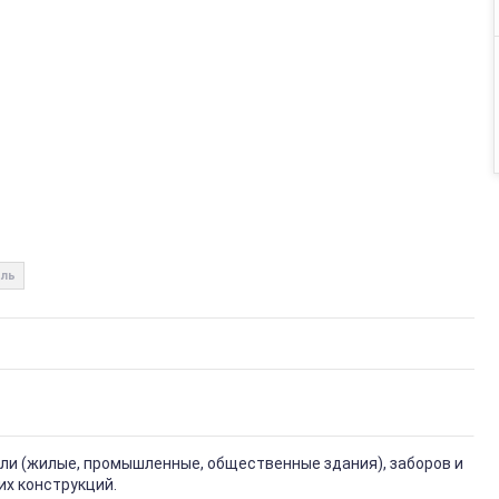
ль
вли (жилые, промышленные, общественные здания), заборов и
их конструкций.