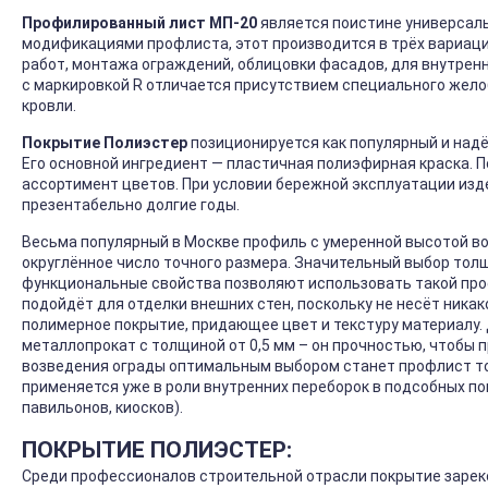
Профилированный лист МП-20
является поистине универсаль
модификациями профлиста, этот производится в трёх вариация
работ, монтажа ограждений, облицовки фасадов, для внутренне
с маркировкой R отличается присутствием специального жело
кровли.
Покрытие Полиэстер
позиционируется как популярный и над
Его основной ингредиент — пластичная полиэфирная краска. 
ассортимент цветов. При условии бережной эксплуатации изд
презентабельно долгие годы.
Весьма популярный в Москве профиль с умеренной высотой во
округлённое число точного размера. Значительный выбор толщ
функциональные свойства позволяют использовать такой проф
подойдёт для отделки внешних стен, поскольку не несёт никак
полимерное покрытие, придающее цвет и текстуру материалу.
металлопрокат с толщиной от 0,5 мм – он прочностью, чтобы
возведения ограды оптимальным выбором станет профлист тол
применяется уже в роли внутренних переборок в подсобных по
павильонов, киосков).
ПОКРЫТИЕ ПОЛИЭСТЕР:
Среди профессионалов строительной отрасли покрытие зарек