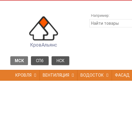
Например:
КровАльянс
МСК
СПб
НСК
КРОВЛЯ
ВЕНТИЛЯЦИЯ
ВОДОСТОК
ФАСАД