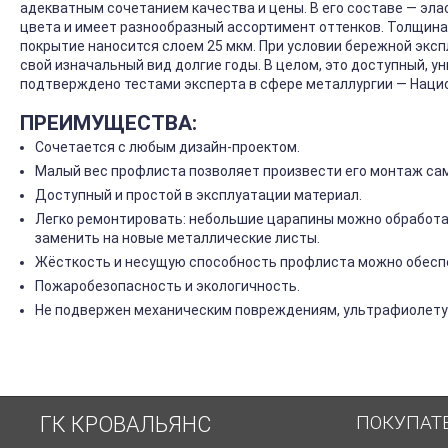
адекватным сочетанием качества и цены. В его составе — эла
цвета и имеет разнообразный ассортимент оттенков. Толщина 
покрытие наносится слоем 25 мкм. При условии бережной экс
свой изначальный вид долгие годы. В целом, это доступный, у
подтверждено тестами эксперта в сфере металлургии — Нац
ПРЕИМУЩЕСТВА:
Сочетается с любым дизайн-проектом.
Малый вес профлиста позволяет произвести его монтаж са
Доступный и простой в эксплуатации материал.
Легко ремонтировать: небольшие царапины можно обработа
заменить на новые металлические листы.
Жёсткость и несущую способность профлиста можно обеспе
Пожаробезопасность и экологичность.
Не подвержен механическим повреждениям, ультрафиолету 
ПОКУПАТ
ГК КРОВАЛЬЯНС