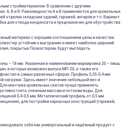
ным стройматериалом. В сравнении с другими
х: А, В и R. Разновидности А и В применяются для кровельных
й отделки складских зданий, гаражей, ангаров и т.п. Вариант
бка для отвода конденсата и предназначен для обустройства
ёжный материал с хорошим соотношением цены и качества.
Полиэстер устойчив к выгоранию и имеет наиболее широкий
елия, покрытые Полиэстером, будут выглядеть
лны – 18 мм. Указанная в наименовании маркировка 20 – лишь
ин, в которых возможен выпуск МП-20, а также его
настил в самых различных сферах. Профиль 0,35-0,4 мм
ой нагрузки. Здесь имеет значение небольшой вес и
 Для монтажа кровельных скатов лучше применять
 противостоять снежным массам и потокам воды. Для
щиной 0,4-0,5 мм. Металлический профиль от 0,5 мм
мещениях, для постройки каркасных конструкций (гаражей,
омендовало себя как универсальный и надёжный продукт с