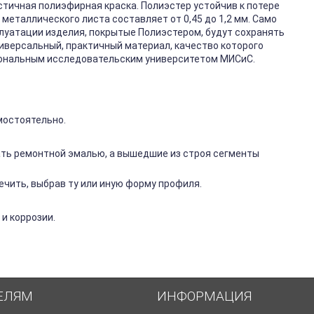
стичная полиэфирная краска. Полиэстер устойчив к потере
металлического листа составляет от 0,45 до 1,2 мм. Само
плуатации изделия, покрытые Полиэстером, будут сохранять
ниверсальный, практичный материал, качество которого
иональным исследовательским университетом МИСиС.
мостоятельно.
ть ремонтной эмалью, а вышедшие из строя сегменты
чить, выбрав ту или иную форму профиля.
и коррозии.
ЕЛЯМ
ИНФОРМАЦИЯ