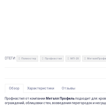
ТЕГИ:
Полиэстер
Профнастил
МП-20
МеталлПрофи
Обзор
Характеристики
Отзывы
Профнастил от компании
Металл Профиль
подходит для: кро
ограждений, облицовки стен, возведения перегородок и несущ