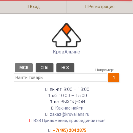
Вход
Регистрация
КровАльянс
МСК
СПб
НСК
Например:
9:00 – 18:00
пн.-пт.
10:00 – 15:00
сб.
ВЫХОДНОЙ
вс.
Как нас найти
zakaz@krovalians.ru
B2B Приложение, присоединяйтесь!
+7(495) 204 2875