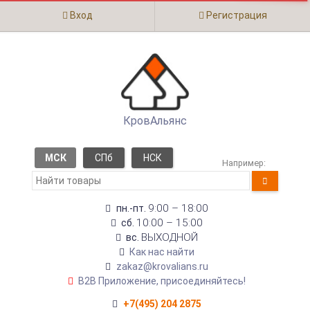
Вход
Регистрация
КровАльянс
МСК
СПб
НСК
Например:
9:00 – 18:00
пн.-пт.
10:00 – 15:00
сб.
ВЫХОДНОЙ
вс.
Как нас найти
zakaz@krovalians.ru
B2B Приложение, присоединяйтесь!
+7(495) 204 2875