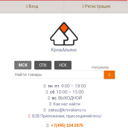
Вход
Регистрация
КровАльянс
МСК
СПб
НСК
Например:
9:00 – 18:00
пн.-пт.
10:00 – 15:00
сб.
ВЫХОДНОЙ
вс.
Как нас найти
zakaz@krovalians.ru
B2B Приложение, присоединяйтесь!
+7(495) 204 2875