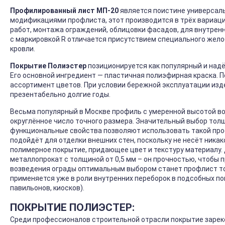
Профилированный лист МП-20
является поистине универсаль
модификациями профлиста, этот производится в трёх вариация
работ, монтажа ограждений, облицовки фасадов, для внутренне
с маркировкой R отличается присутствием специального жело
кровли.
Покрытие Полиэстер
позиционируется как популярный и над
Его основной ингредиент — пластичная полиэфирная краска. 
ассортимент цветов. При условии бережной эксплуатации изд
презентабельно долгие годы.
Весьма популярный в Москве профиль с умеренной высотой во
округлённое число точного размера. Значительный выбор толщ
функциональные свойства позволяют использовать такой проф
подойдёт для отделки внешних стен, поскольку не несёт никак
полимерное покрытие, придающее цвет и текстуру материалу.
металлопрокат с толщиной от 0,5 мм – он прочностью, чтобы
возведения ограды оптимальным выбором станет профлист тол
применяется уже в роли внутренних переборок в подсобных по
павильонов, киосков).
ПОКРЫТИЕ ПОЛИЭСТЕР:
Среди профессионалов строительной отрасли покрытие зарек