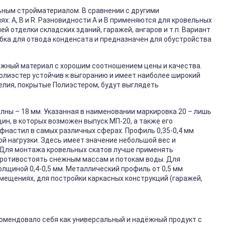
ным стройматериалом. В сравнении с другими
х: А, В и R. Разновидности А и В применяются для кровельных
й отделки складских зданий, гаражей, ангаров и т.п. Вариант
бка для отвода конденсата и предназначен для обустройства
ёжный материал с хорошим соотношением цены и качества.
Полиэстер устойчив к выгоранию и имеет наиболее широкий
елия, покрытые Полиэстером, будут выглядеть
лны – 18 мм. Указанная в наименовании маркировка 20 – лишь
ин, в которых возможен выпуск МП-20, а также его
настил в самых различных сферах. Профиль 0,35-0,4 мм
ой нагрузки. Здесь имеет значение небольшой вес и
 Для монтажа кровельных скатов лучше применять
 противостоять снежным массам и потокам воды. Для
щиной 0,4-0,5 мм. Металлический профиль от 0,5 мм
мещениях, для постройки каркасных конструкций (гаражей,
омендовало себя как универсальный и надёжный продукт с