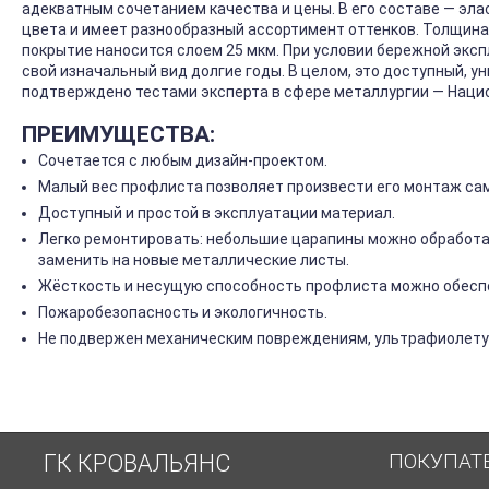
адекватным сочетанием качества и цены. В его составе — эла
цвета и имеет разнообразный ассортимент оттенков. Толщина 
покрытие наносится слоем 25 мкм. При условии бережной экс
свой изначальный вид долгие годы. В целом, это доступный, у
подтверждено тестами эксперта в сфере металлургии — Нац
ПРЕИМУЩЕСТВА:
Сочетается с любым дизайн-проектом.
Малый вес профлиста позволяет произвести его монтаж са
Доступный и простой в эксплуатации материал.
Легко ремонтировать: небольшие царапины можно обработа
заменить на новые металлические листы.
Жёсткость и несущую способность профлиста можно обеспе
Пожаробезопасность и экологичность.
Не подвержен механическим повреждениям, ультрафиолету 
ПОКУПАТ
ГК КРОВАЛЬЯНС