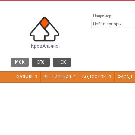
Например:
КровАльянс
МСК
СПб
НСК
КРОВЛЯ
ВЕНТИЛЯЦИЯ
ВОДОСТОК
ФАСАД