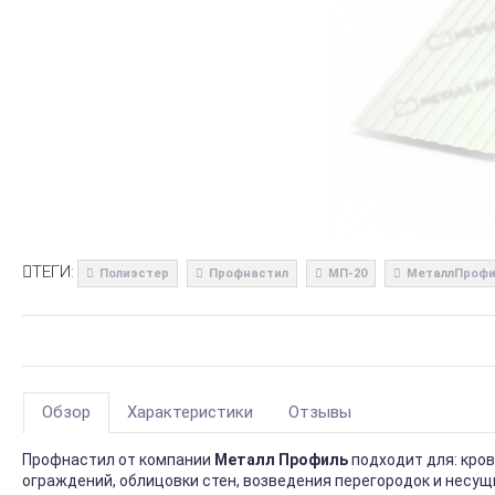
ТЕГИ:
Полиэстер
Профнастил
МП-20
МеталлПрофи
Обзор
Характеристики
Отзывы
Профнастил от компании
Металл Профиль
подходит для: кро
ограждений, облицовки стен, возведения перегородок и несущ