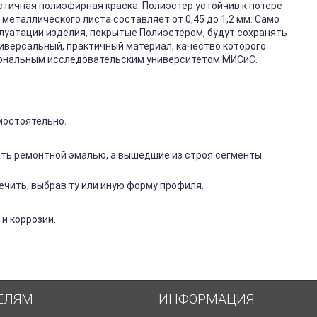
стичная полиэфирная краска. Полиэстер устойчив к потере
металлического листа составляет от 0,45 до 1,2 мм. Само
плуатации изделия, покрытые Полиэстером, будут сохранять
ниверсальный, практичный материал, качество которого
иональным исследовательским университетом МИСиС.
мостоятельно.
ть ремонтной эмалью, а вышедшие из строя сегменты
чить, выбрав ту или иную форму профиля.
и коррозии.
ЕЛЯМ
ИНФОРМАЦИЯ