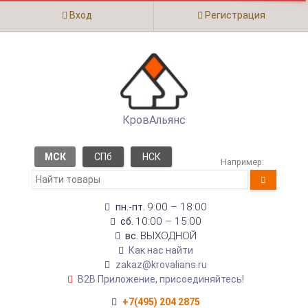
Вход
Регистрация
КровАльянс
МСК
СПб
НСК
Например:
9:00 – 18:00
пн.-пт.
10:00 – 15:00
сб.
ВЫХОДНОЙ
вс.
Как нас найти
zakaz@krovalians.ru
B2B Приложение, присоединяйтесь!
+7(495) 204 2875