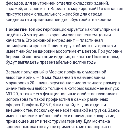
фасадов, для внутренней отделки складских зданий,
гаражей, ангаров и т.п. Вариант с маркировкой R отличается
присутствием специального желобка для отвода
конденсата и предназначен для обустройства кровли.
Покрытие Полиэстер
позиционируется как популярный и
надёжный материал с хорошим соотношением цены и
качества. Его основной ингредиент — пластичная
полиэфирная краска. Полиэстер устойчив к выгоранию и
имеет наиболее широкий ассортимент цветов. При условии
бережной эксплуатации изделия, покрытые Полиэстером,
будут выглядеть презентабельно долгие годы.
Весьма популярный в Москве профиль с умеренной
высотой волны – 18 мм. Указанная в наименовании
маркировка 20 – лишь округлённое число точного размера.
Значительный выбор толщин, в которых возможен выпуск
МП-20, а также его функциональные свойства позволяют
использовать такой профнастил в самых различных
сферах. Профиль 0,35-0,4 мм подойдёт для отделки
внешних стен, поскольку не несёт никакой нагрузки. Здесь
имеет значение небольшой вес и полимерное покрытие,
придающее цвет и текстуру материалу. Для монтажа
кровельных скатов лучше применять металлопрокат с