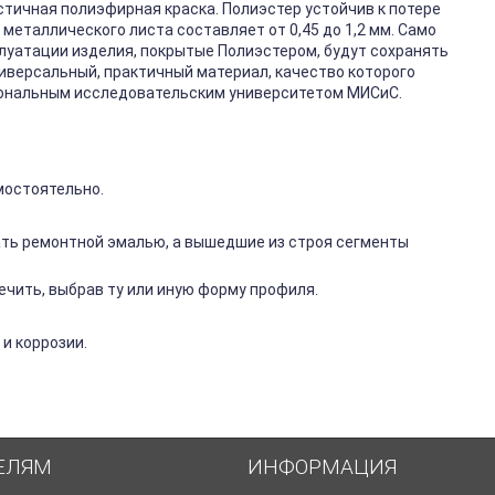
стичная полиэфирная краска. Полиэстер устойчив к потере
металлического листа составляет от 0,45 до 1,2 мм. Само
плуатации изделия, покрытые Полиэстером, будут сохранять
ниверсальный, практичный материал, качество которого
иональным исследовательским университетом МИСиС.
мостоятельно.
ть ремонтной эмалью, а вышедшие из строя сегменты
чить, выбрав ту или иную форму профиля.
и коррозии.
ЕЛЯМ
ИНФОРМАЦИЯ