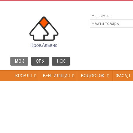
Например:
КровАльянс
МСК
СПб
НСК
КРОВЛЯ
ВЕНТИЛЯЦИЯ
ВОДОСТОК
ФАСАД