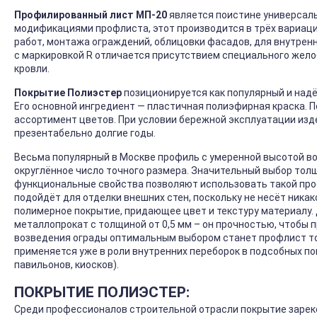
Профилированный лист МП-20
является поистине универсаль
модификациями профлиста, этот производится в трёх вариация
работ, монтажа ограждений, облицовки фасадов, для внутренне
с маркировкой R отличается присутствием специального жело
кровли.
Покрытие Полиэстер
позиционируется как популярный и над
Его основной ингредиент — пластичная полиэфирная краска. 
ассортимент цветов. При условии бережной эксплуатации изд
презентабельно долгие годы.
Весьма популярный в Москве профиль с умеренной высотой во
округлённое число точного размера. Значительный выбор толщ
функциональные свойства позволяют использовать такой проф
подойдёт для отделки внешних стен, поскольку не несёт никак
полимерное покрытие, придающее цвет и текстуру материалу.
металлопрокат с толщиной от 0,5 мм – он прочностью, чтобы
возведения ограды оптимальным выбором станет профлист тол
применяется уже в роли внутренних переборок в подсобных по
павильонов, киосков).
ПОКРЫТИЕ ПОЛИЭСТЕР:
Среди профессионалов строительной отрасли покрытие зарек