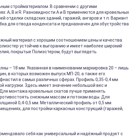
ным стройматериалом. В сравнении с другими
х: А, В и R. Разновидности А и В применяются для кровельных
й отделки складских зданий, гаражей, ангаров и т.п. Вариант
бка для отвода конденсата и предназначен для обустройства
ёжный материал с хорошим соотношением цены и качества.
Полиэстер устойчив к выгоранию и имеет наиболее широкий
елия, покрытые Полиэстером, будут выглядеть
лны – 18 мм. Указанная в наименовании маркировка 20 – лишь
ин, в которых возможен выпуск МП-20, а также его
настил в самых различных сферах. Профиль 0,35-0,4 мм
ой нагрузки. Здесь имеет значение небольшой вес и
 Для монтажа кровельных скатов лучше применять
 противостоять снежным массам и потокам воды. Для
щиной 0,4-0,5 мм. Металлический профиль от 0,5 мм
мещениях, для постройки каркасных конструкций (гаражей,
омендовало себя как универсальный и надёжный продукт с