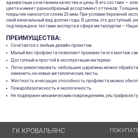
адекватным сочетанием качества и цены. В его составе — эла
цвета и имеет разнообразный ассортимент оттенков. Толщина 
покрытие наносится слоем 25 мкм. При условии бережной экс
свой изначальный вид долгие годы. В целом, это доступный, у
подтверждено тестами эксперта в сфере металлургии — Нац
ПРЕИМУЩЕСТВА:
Сочетается с любым дизайн-проектом.
Малый вес профлиста позволяет произвести его монтаж са
Доступный и простой в эксплуатации материал.
Легко ремонтировать: небольшие царапины можно обработа
заменить на новые металлические листы.
Жёсткость и несущую способность профлиста можно обеспе
Пожаробезопасность и экологичность.
Не подвержен механическим повреждениям, ультрафиолету 
ПОКУПАТ
ГК КРОВАЛЬЯНС