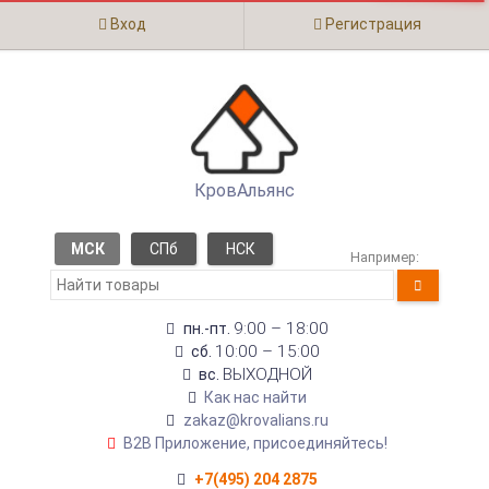
Вход
Регистрация
КровАльянс
МСК
СПб
НСК
Например:
9:00 – 18:00
пн.-пт.
10:00 – 15:00
сб.
ВЫХОДНОЙ
вс.
Как нас найти
zakaz@krovalians.ru
B2B Приложение, присоединяйтесь!
+7(495) 204 2875