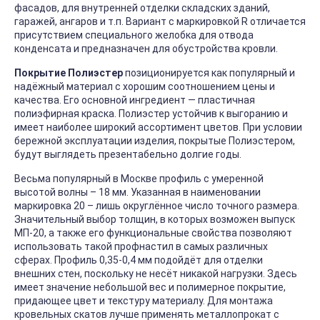
фасадов, для внутренней отделки складских зданий,
гаражей, ангаров и т.п. Вариант с маркировкой R отличается
присутствием специального желобка для отвода
конденсата и предназначен для обустройства кровли.
Покрытие Полиэстер
позиционируется как популярный и
надёжный материал с хорошим соотношением цены и
качества. Его основной ингредиент — пластичная
полиэфирная краска. Полиэстер устойчив к выгоранию и
имеет наиболее широкий ассортимент цветов. При условии
бережной эксплуатации изделия, покрытые Полиэстером,
будут выглядеть презентабельно долгие годы.
Весьма популярный в Москве профиль с умеренной
высотой волны – 18 мм. Указанная в наименовании
маркировка 20 – лишь округлённое число точного размера.
Значительный выбор толщин, в которых возможен выпуск
МП-20, а также его функциональные свойства позволяют
использовать такой профнастил в самых различных
сферах. Профиль 0,35-0,4 мм подойдёт для отделки
внешних стен, поскольку не несёт никакой нагрузки. Здесь
имеет значение небольшой вес и полимерное покрытие,
придающее цвет и текстуру материалу. Для монтажа
кровельных скатов лучше применять металлопрокат с