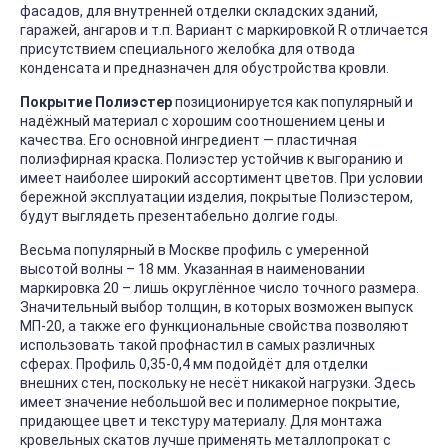
фасадов, для внутренней отделки складских зданий,
гаражей, ангаров и т.п. Вариант с маркировкой R отличается
присутствием специального желобка для отвода
конденсата и предназначен для обустройства кровли.
Покрытие Полиэстер
позиционируется как популярный и
надёжный материал с хорошим соотношением цены и
качества. Его основной ингредиент — пластичная
полиэфирная краска. Полиэстер устойчив к выгоранию и
имеет наиболее широкий ассортимент цветов. При условии
бережной эксплуатации изделия, покрытые Полиэстером,
будут выглядеть презентабельно долгие годы.
Весьма популярный в Москве профиль с умеренной
высотой волны – 18 мм. Указанная в наименовании
маркировка 20 – лишь округлённое число точного размера.
Значительный выбор толщин, в которых возможен выпуск
МП-20, а также его функциональные свойства позволяют
использовать такой профнастил в самых различных
сферах. Профиль 0,35-0,4 мм подойдёт для отделки
внешних стен, поскольку не несёт никакой нагрузки. Здесь
имеет значение небольшой вес и полимерное покрытие,
придающее цвет и текстуру материалу. Для монтажа
кровельных скатов лучше применять металлопрокат с