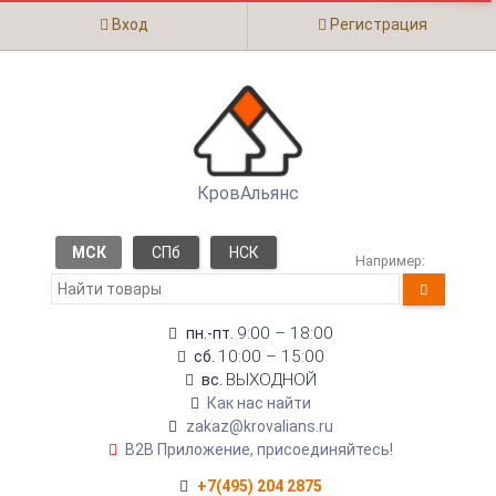
Вход
Регистрация
КровАльянс
МСК
СПб
НСК
Например:
9:00 – 18:00
пн.-пт.
10:00 – 15:00
сб.
ВЫХОДНОЙ
вс.
Как нас найти
zakaz@krovalians.ru
B2B Приложение, присоединяйтесь!
+7(495) 204 2875