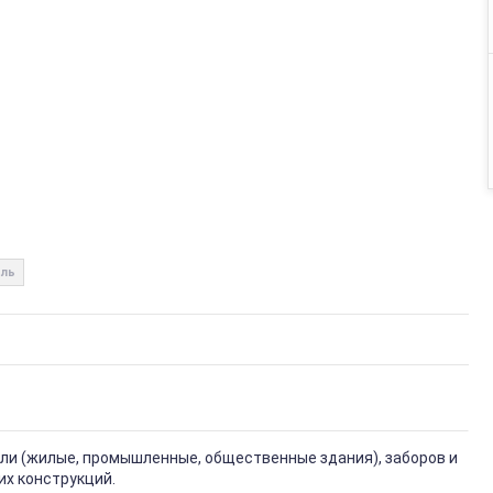
ль
вли (жилые, промышленные, общественные здания), заборов и
их конструкций.