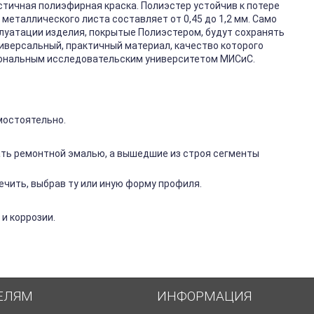
стичная полиэфирная краска. Полиэстер устойчив к потере
металлического листа составляет от 0,45 до 1,2 мм. Само
плуатации изделия, покрытые Полиэстером, будут сохранять
ниверсальный, практичный материал, качество которого
иональным исследовательским университетом МИСиС.
мостоятельно.
ть ремонтной эмалью, а вышедшие из строя сегменты
чить, выбрав ту или иную форму профиля.
и коррозии.
ЕЛЯМ
ИНФОРМАЦИЯ