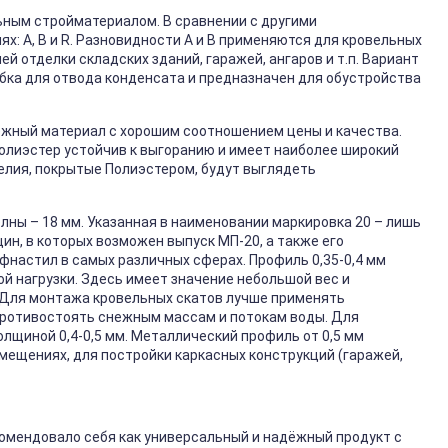
ным стройматериалом. В сравнении с другими
х: А, В и R. Разновидности А и В применяются для кровельных
й отделки складских зданий, гаражей, ангаров и т.п. Вариант
бка для отвода конденсата и предназначен для обустройства
ёжный материал с хорошим соотношением цены и качества.
Полиэстер устойчив к выгоранию и имеет наиболее широкий
елия, покрытые Полиэстером, будут выглядеть
лны – 18 мм. Указанная в наименовании маркировка 20 – лишь
ин, в которых возможен выпуск МП-20, а также его
настил в самых различных сферах. Профиль 0,35-0,4 мм
ой нагрузки. Здесь имеет значение небольшой вес и
 Для монтажа кровельных скатов лучше применять
 противостоять снежным массам и потокам воды. Для
щиной 0,4-0,5 мм. Металлический профиль от 0,5 мм
мещениях, для постройки каркасных конструкций (гаражей,
омендовало себя как универсальный и надёжный продукт с