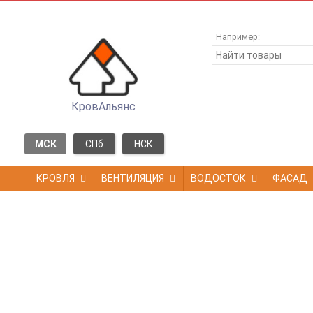
Например:
КровАльянс
МСК
СПб
НСК
КРОВЛЯ
ВЕНТИЛЯЦИЯ
ВОДОСТОК
ФАСАД