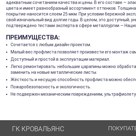
адекватным сочетанием качества и цены. В его составе — эла
цвета и имеет разнообразный ассортимент оттенков. Толщина 
покрытие наносится слоем 25 мкм. При условии бережной экс
свой изначальный вид долгие годы. В целом, это доступный, у
подтверждено тестами эксперта в сфере металлургии — Нац
ПРЕИМУЩЕСТВА:
Сочетается с любым дизайн-проектом.
Малый вес профлиста позволяет произвести его монтаж са
Доступный и простой в эксплуатации материал.
Легко ремонтировать: небольшие царапины можно обработа
заменить на новые металлические листы.
Жёсткость и несущую способность профлиста можно обеспе
Пожаробезопасность и экологичность.
Не подвержен механическим повреждениям, ультрафиолету 
ПОКУПАТ
ГК КРОВАЛЬЯНС