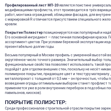
Профилированный лист МП-20
является поистине универсаль
модификациями профлиста, этот производится в трёх вариация
работ, монтажа ограждений, облицовки фасадов, для внутренне
с маркировкой R отличается присутствием специального жело
кровли.
Покрытие Полиэстер
позиционируется как популярный и над
Его основной ингредиент — пластичная полиэфирная краска. 
ассортимент цветов. При условии бережной эксплуатации изд
презентабельно долгие годы.
Весьма популярный в Москве профиль с умеренной высотой во
округлённое число точного размера. Значительный выбор толщ
функциональные свойства позволяют использовать такой проф
подойдёт для отделки внешних стен, поскольку не несёт никак
полимерное покрытие, придающее цвет и текстуру материалу.
металлопрокат с толщиной от 0,5 мм – он прочностью, чтобы
возведения ограды оптимальным выбором станет профлист тол
применяется уже в роли внутренних переборок в подсобных по
павильонов, киосков).
ПОКРЫТИЕ ПОЛИЭСТЕР:
Среди профессионалов строительной отрасли покрытие зарек