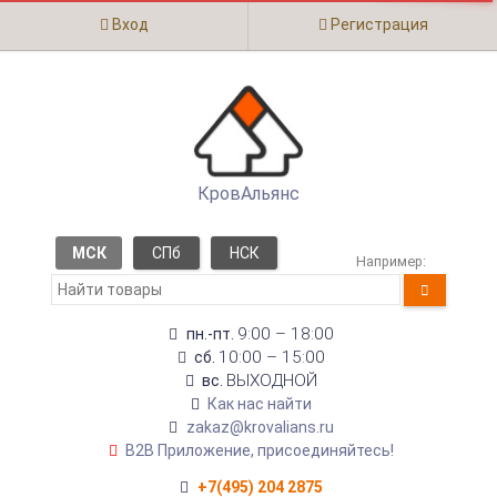
Вход
Регистрация
КровАльянс
МСК
СПб
НСК
Например:
9:00 – 18:00
пн.-пт.
10:00 – 15:00
сб.
ВЫХОДНОЙ
вс.
Как нас найти
zakaz@krovalians.ru
B2B Приложение, присоединяйтесь!
+7(495) 204 2875