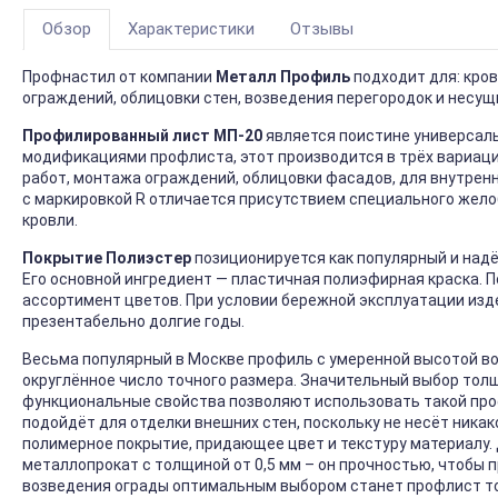
Обзор
Характеристики
Отзывы
Профнастил от компании
Металл Профиль
подходит для: кро
ограждений, облицовки стен, возведения перегородок и несущ
Профилированный лист МП-20
является поистине универсаль
модификациями профлиста, этот производится в трёх вариация
работ, монтажа ограждений, облицовки фасадов, для внутренне
с маркировкой R отличается присутствием специального жело
кровли.
Покрытие Полиэстер
позиционируется как популярный и над
Его основной ингредиент — пластичная полиэфирная краска. 
ассортимент цветов. При условии бережной эксплуатации изд
презентабельно долгие годы.
Весьма популярный в Москве профиль с умеренной высотой во
округлённое число точного размера. Значительный выбор толщ
функциональные свойства позволяют использовать такой проф
подойдёт для отделки внешних стен, поскольку не несёт никак
полимерное покрытие, придающее цвет и текстуру материалу.
металлопрокат с толщиной от 0,5 мм – он прочностью, чтобы
возведения ограды оптимальным выбором станет профлист тол