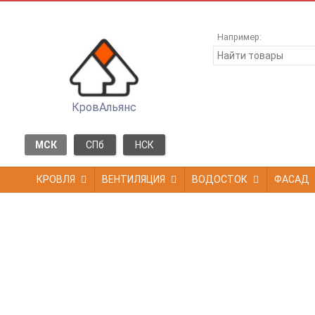
Например:
КровАльянс
МСК
СПб
НСК
КРОВЛЯ
ВЕНТИЛЯЦИЯ
ВОДОСТОК
ФАСАД