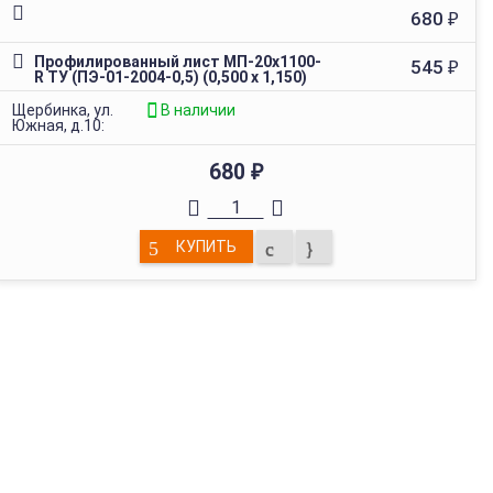
680
₽
Профилированный лист МП-20х1100-
545
₽
R ТУ (ПЭ-01-2004-0,5) (0,500 х 1,150)
Щербинка, ул.
В наличии
Южная, д.10:
680
₽
КУПИТЬ