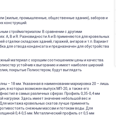
вли (жилые, промышленные, общественные здания), заборов и
их конструкций.
ным стройматериалом. В сравнении с другими
х: А, В и R. Разновидности А и В применяются для кровельных
й отделки складских зданий, гаражей, ангаров и т.п. Вариант
бка для отвода конденсата и предназначен для обустройства
ёжный материал с хорошим соотношением цены и качества.
Полиэстер устойчив к выгоранию и имеет наиболее широкий
елия, покрытые Полиэстером, будут выглядеть
лны – 18 мм. Указанная в наименовании маркировка 20 – лишь
ин, в которых возможен выпуск МП-20, а также его
настил в самых различных сферах. Профиль 0,35-0,4 мм
ой нагрузки. Здесь имеет значение небольшой вес и
 Для монтажа кровельных скатов лучше применять
 противостоять снежным массам и потокам воды. Для
щиной 0,4-0,5 мм. Металлический профиль от 0,5 мм