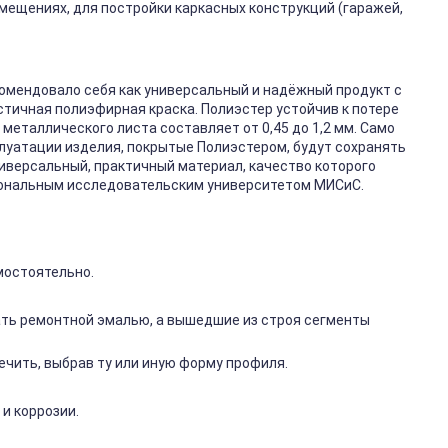
мещениях, для постройки каркасных конструкций (гаражей,
омендовало себя как универсальный и надёжный продукт с
стичная полиэфирная краска. Полиэстер устойчив к потере
металлического листа составляет от 0,45 до 1,2 мм. Само
плуатации изделия, покрытые Полиэстером, будут сохранять
ниверсальный, практичный материал, качество которого
иональным исследовательским университетом МИСиС.
мостоятельно.
ть ремонтной эмалью, а вышедшие из строя сегменты
чить, выбрав ту или иную форму профиля.
и коррозии.