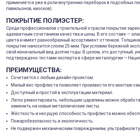
применяется уже в роли внутренних переборок в подсобных по
павильонов, киосков).
ПОКРЫТИЕ ПОЛИЭСТЕР:
Среди профессионалов строительной отрасли покрытие зарек
адекватным сочетанием качества и цены. В его составе — эла
цвета и имеет разнообразный ассортимент оттенков. Толщина 
покрытие наносится слоем 25 мкм. При условии бережной экс
свой изначальный вид долгие годы. В целом, это доступный, у
подтверждено тестами эксперта в сфере металлургии — Нац
ПРЕИМУЩЕСТВА:
Сочетается с любым дизайн-проектом.
Малый вес профлиста позволяет произвести его монтаж са
Доступный и простой в эксплуатации материал.
Легко ремонтировать: небольшие царапины можно обработа
заменить на новые металлические листы.
Жёсткость и несущую способность профлиста можно обеспе
Пожаробезопасность и экологичность.
Не подвержен механическим повреждениям, ультрафиолету 