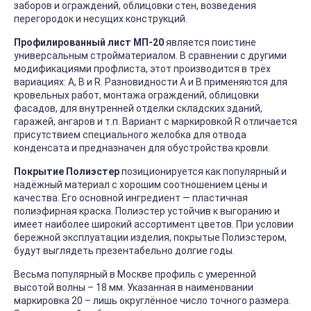
заборов и ограждений, облицовки стен, возведения
перегородок и несущих конструкций.
Профилированный лист МП-20
является поистине
универсальным стройматериалом. В сравнении с другими
модификациями профлиста, этот производится в трёх
вариациях: А, В и R. Разновидности А и В применяются для
кровельных работ, монтажа ограждений, облицовки
фасадов, для внутренней отделки складских зданий,
гаражей, ангаров и т.п. Вариант с маркировкой R отличается
присутствием специального желобка для отвода
конденсата и предназначен для обустройства кровли.
Покрытие Полиэстер
позиционируется как популярный и
надёжный материал с хорошим соотношением цены и
качества. Его основной ингредиент — пластичная
полиэфирная краска. Полиэстер устойчив к выгоранию и
имеет наиболее широкий ассортимент цветов. При условии
бережной эксплуатации изделия, покрытые Полиэстером,
будут выглядеть презентабельно долгие годы.
Весьма популярный в Москве профиль с умеренной
высотой волны – 18 мм. Указанная в наименовании
маркировка 20 – лишь округлённое число точного размера.