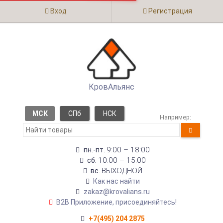
Вход
Регистрация
КровАльянс
МСК
СПб
НСК
Например:
9:00 – 18:00
пн.-пт.
10:00 – 15:00
сб.
ВЫХОДНОЙ
вс.
Как нас найти
zakaz@krovalians.ru
B2B Приложение, присоединяйтесь!
+7(495) 204 2875