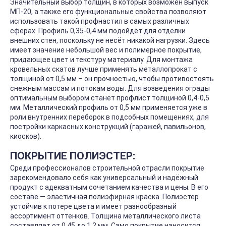
Значительный выбор толщин, в которых возможен выпуск
МП-20, а также его функциональные свойства позволяют
использовать такой профнастил в самых различных
сферах. Профиль 0,35-0,4 мм подойдёт для отделки
внешних стен, поскольку не несёт никакой нагрузки. Здесь
имеет значение небольшой вес и полимерное покрытие,
придающее цвет и текстуру материалу. Для монтажа
кровельных скатов лучше применять металлопрокат с
толщиной от 0,5 мм – он прочностью, чтобы противостоять
снежным массам и потокам воды. Для возведения ограды
оптимальным выбором станет профлист толщиной 0,4-0,5
мм. Металлический профиль от 0,5 мм применяется уже в
роли внутренних переборок в подсобных помещениях, для
постройки каркасных конструкций (гаражей, павильонов,
киосков).
ПОКРЫТИЕ ПОЛИЭСТЕР:
Среди профессионалов строительной отрасли покрытие
зарекомендовало себя как универсальный и надёжный
продукт с адекватным сочетанием качества и цены. В его
составе — эластичная полиэфирная краска. Полиэстер
устойчив к потере цвета и имеет разнообразный
ассортимент оттенков. Толщина металлического листа
составляет от 0,45 до 1,2 мм. Само покрытие наносится