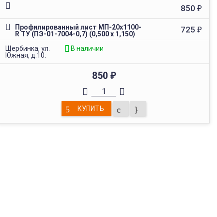
850
₽
Профилированный лист МП-20х1100-
725
₽
R ТУ (ПЭ-01-7004-0,7) (0,500 х 1,150)
Щербинка, ул.
В наличии
Южная, д.10:
850
₽
КУПИТЬ