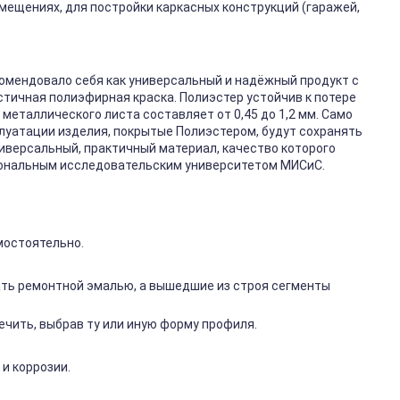
мещениях, для постройки каркасных конструкций (гаражей,
омендовало себя как универсальный и надёжный продукт с
стичная полиэфирная краска. Полиэстер устойчив к потере
металлического листа составляет от 0,45 до 1,2 мм. Само
плуатации изделия, покрытые Полиэстером, будут сохранять
ниверсальный, практичный материал, качество которого
иональным исследовательским университетом МИСиС.
мостоятельно.
ть ремонтной эмалью, а вышедшие из строя сегменты
чить, выбрав ту или иную форму профиля.
и коррозии.