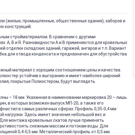
вли (жилые, промышленные, общественные здания), заборов и
их конструкций.
ным стройматериалом. В сравнении с другими
х: А, В и R. Разновидности А и В применяются для кровельных
й отделки складских зданий, гаражей, ангаров и т.п. Вариант
бка для отвода конденсата и предназначен для обустройства
ёжный материал с хорошим соотношением цены и качества.
Полиэстер устойчив к выгоранию и имеет наиболее широкий
елия, покрытые Полиэстером, будут выглядеть
лны – 18 мм. Указанная в наименовании маркировка 20 – лишь
ин, в которых возможен выпуск МП-20, а также его
настил в самых различных сферах. Профиль 0,35-0,4 мм
ой нагрузки. Здесь имеет значение небольшой вес и
 Для монтажа кровельных скатов лучше применять
 противостоять снежным массам и потокам воды. Для
щиной 0,4-0,5 мм. Металлический профиль от 0,5 мм