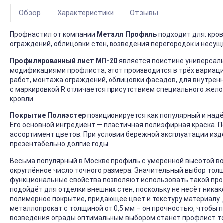
Обзор
Характеристики
Отзывы
Профнастил от компании
Металл Профиль
подходит для: кро
ограждений, облицовки стен, возведения перегородок и несущ
Профилированный лист МП-20
является поистине универсаль
модификациями профлиста, этот производится в трёх вариация
работ, монтажа ограждений, облицовки фасадов, для внутренне
с маркировкой R отличается присутствием специального жело
кровли.
Покрытие Полиэстер
позиционируется как популярный и над
Его основной ингредиент — пластичная полиэфирная краска. 
ассортимент цветов. При условии бережной эксплуатации изд
презентабельно долгие годы.
Весьма популярный в Москве профиль с умеренной высотой во
округлённое число точного размера. Значительный выбор толщ
функциональные свойства позволяют использовать такой проф
подойдёт для отделки внешних стен, поскольку не несёт никак
полимерное покрытие, придающее цвет и текстуру материалу.
металлопрокат с толщиной от 0,5 мм – он прочностью, чтобы
возведения ограды оптимальным выбором станет профлист тол