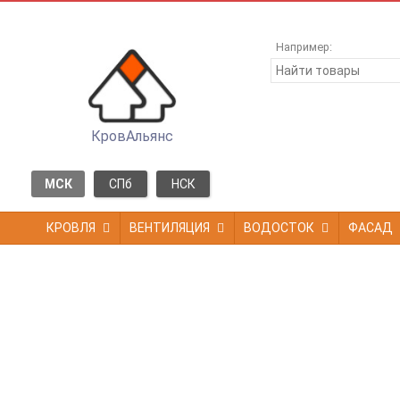
Например:
КровАльянс
МСК
СПб
НСК
КРОВЛЯ
ВЕНТИЛЯЦИЯ
ВОДОСТОК
ФАСАД