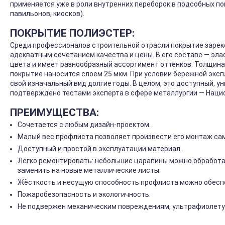
применяется уже в роли внутренних переборок в подсобных по
павильонов, киосков).
ПОКРЫТИЕ ПОЛИЭСТЕР:
Среди профессионалов строительной отрасли покрытие зарек
адекватным сочетанием качества и цены. В его составе — эла
цвета и имеет разнообразный ассортимент оттенков. Толщина 
покрытие наносится слоем 25 мкм. При условии бережной экс
свой изначальный вид долгие годы. В целом, это доступный, у
подтверждено тестами эксперта в сфере металлургии — Нац
ПРЕИМУЩЕСТВА:
Сочетается с любым дизайн-проектом.
Малый вес профлиста позволяет произвести его монтаж са
Доступный и простой в эксплуатации материал.
Легко ремонтировать: небольшие царапины можно обработа
заменить на новые металлические листы.
Жёсткость и несущую способность профлиста можно обеспе
Пожаробезопасность и экологичность.
Не подвержен механическим повреждениям, ультрафиолету 