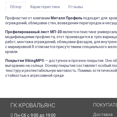
Обзор
Характеристики
Отзывы
Профнастил от компании
Металл Профиль
подходит для: кро
ограждений, облицовки стен, возведения перегородок и несущ
Профилированный лист МП-20
является поистине универсаль
модификациями профлиста, этот производится в трёх вариация
работ, монтажа ограждений, облицовки фасадов, для внутренне
с маркировкой R отличается присутствием специального жело
кровли.
Покрытие VikingMP
®
— доступное и прочное покрытие. Оно о
выгоранию на солнце. Основу покрытия составляет особый п
текстуру и респектабельную матовость. Помимо эстетической
стойкостью к агрессивной среде.
ПОКУПАТ
ГК КРОВАЛЬЯНС
Доставка
Пн-Cб с 9:00 до 19:00