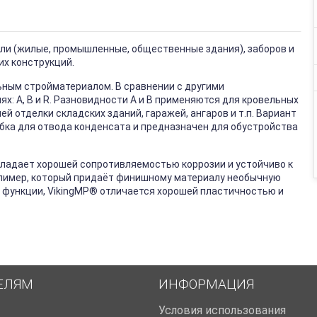
вли (жилые, промышленные, общественные здания), заборов и
их конструкций.
ным стройматериалом. В сравнении с другими
х: А, В и R. Разновидности А и В применяются для кровельных
й отделки складских зданий, гаражей, ангаров и т.п. Вариант
бка для отвода конденсата и предназначен для обустройства
бладает хорошей сопротивляемостью коррозии и устойчиво к
олимер, который придаёт финишному материалу необычную
 функции, VikingMP
®
отличается хорошей пластичностью и
ЕЛЯМ
ИНФОРМАЦИЯ
Условия использования