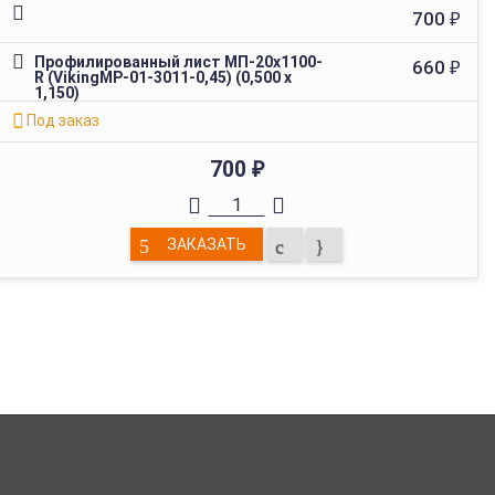
700
₽
Профилированный лист МП-20х1100-
660
₽
R (VikingMP-01-3011-0,45) (0,500 х
1,150)
Под заказ
700
₽
ЗАКАЗАТЬ