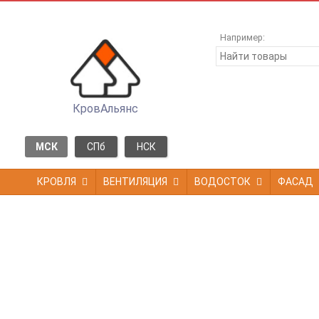
Например:
КровАльянс
МСК
СПб
НСК
КРОВЛЯ
ВЕНТИЛЯЦИЯ
ВОДОСТОК
ФАСАД