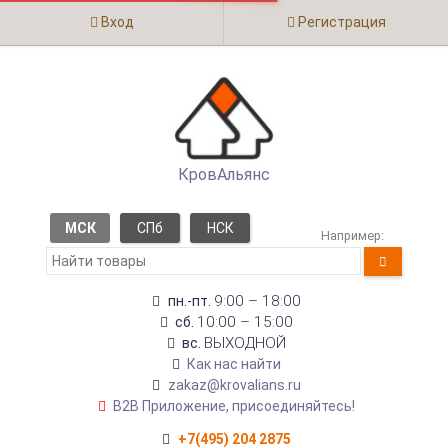
Вход
Регистрация
КровАльянс
МСК
СПб
НСК
Например:
9:00 – 18:00
пн.-пт.
10:00 – 15:00
сб.
ВЫХОДНОЙ
вс.
Как нас найти
zakaz@krovalians.ru
B2B Приложение, присоединяйтесь!
+7(495) 204 2875