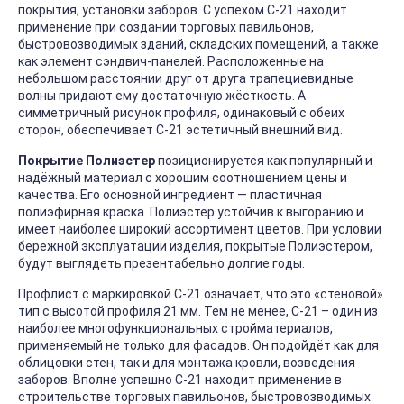
покрытия, установки заборов. С успехом С-21 находит
применение при создании торговых павильонов,
быстровозводимых зданий, складских помещений, а также
как элемент сэндвич-панелей. Расположенные на
небольшом расстоянии друг от друга трапециевидные
волны придают ему достаточную жёсткость. А
симметричный рисунок профиля, одинаковый с обеих
сторон, обеспечивает С-21 эстетичный внешний вид.
Покрытие Полиэстер
позиционируется как популярный и
надёжный материал с хорошим соотношением цены и
качества. Его основной ингредиент — пластичная
полиэфирная краска. Полиэстер устойчив к выгоранию и
имеет наиболее широкий ассортимент цветов. При условии
бережной эксплуатации изделия, покрытые Полиэстером,
будут выглядеть презентабельно долгие годы.
Профлист с маркировкой С-21 означает, что это «стеновой»
тип с высотой профиля 21 мм. Тем не менее, С-21 – один из
наиболее многофункциональных стройматериалов,
применяемый не только для фасадов. Он подойдёт как для
облицовки стен, так и для монтажа кровли, возведения
заборов. Вполне успешно С-21 находит применение в
строительстве торговых павильонов, быстровозводимых