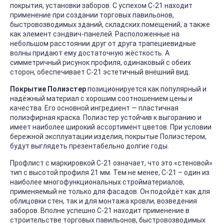
покрытия, установки заборов. С успехом С-21 находит
применение при создании торговых павильонов,
быстровозводимых зданий, складских помещений, а также
как элемент сэндвич-панелей. Расположенные на
небольшом расстоянии друг от друга трапециевидные
волны придают ему достаточную жёсткость. А
симметричный рисунок профиля, одинаковый с обеих
сторон, обеспечивает С-21 эстетичный внешний вид.
Покрытие Полиэстер
позиционируется как популярный и
надёжный материал с хорошим соотношением цены и
качества. Его основной ингредиент — пластичная
полиэфирная краска. Полиэстер устойчив к выгоранию и
имеет наиболее широкий ассортимент цветов. При условии
бережной эксплуатации изделия, покрытые Полиэстером,
будут выглядеть презентабельно долгие годы.
Профлист с маркировкой С-21 означает, что это «стеновой»
тип с высотой профиля 21 мм. Тем не менее, С-21 – один из
наиболее многофункциональных стройматериалов,
применяемый не только для фасадов. Он подойдёт как для
облицовки стен, так и для монтажа кровли, возведения
заборов. Вполне успешно С-21 находит применение в
строительстве торговых павильонов, быстровозводимых