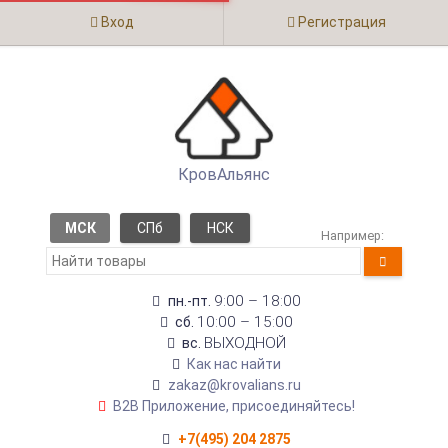
Вход
Регистрация
КровАльянс
МСК
СПб
НСК
Например:
9:00 – 18:00
пн.-пт.
10:00 – 15:00
сб.
ВЫХОДНОЙ
вс.
Как нас найти
zakaz@krovalians.ru
B2B Приложение, присоединяйтесь!
+7(495) 204 2875