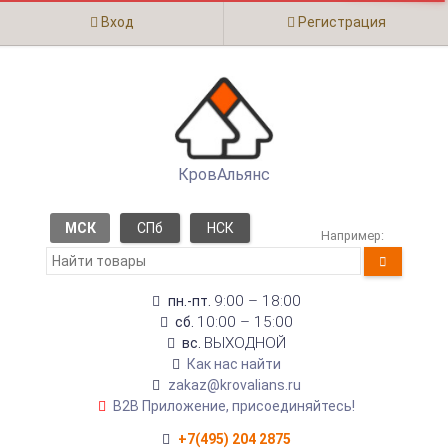
Вход
Регистрация
КровАльянс
МСК
СПб
НСК
Например:
9:00 – 18:00
пн.-пт.
10:00 – 15:00
сб.
ВЫХОДНОЙ
вс.
Как нас найти
zakaz@krovalians.ru
B2B Приложение, присоединяйтесь!
+7(495) 204 2875