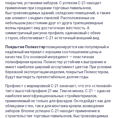
покрытия, установки заборов. С успехом С-21 находит
применение при создании торговых павильонов,
быстровозводимых зданий, складских помещений, а также
как элемент сэндвич-панелей. Расположенные на
небольшом расстоянии друг от друга трапециевидные
волны придают ему достаточную жёсткость. А
симметричный рисунок профиля, одинаковый с обеих
сторон, обеспечивает С-21 эстетичный внешний вид.
Покрытие Полиэстер
позиционируется как популярный и
надёжный материал с хорошим соотношением цены и
качества. Его основной ингредиент — пластичная
полиэфирная краска. Полиэстер устойчив к выгоранию и
имеет наиболее широкий ассортимент цветов. При условии
бережной эксплуатации изделия, покрытые Полиэстером,
будут выглядеть презентабельно долгие годы.
Профлист с маркировкой С-21 означает, что это «стеновой»
тип с высотой профиля 21 мм. Тем не менее, С-21 – один из
наиболее многофункциональных стройматериалов,
применяемый не только для фасадов. Он подойдёт как для
облицовки стен, так и для монтажа кровли, возведения
заборов. Вполне успешно С-21 находит применение в
строительстве торговых павильонов, быстровозводимых