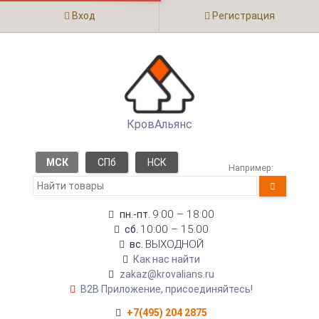
Вход
Регистрация
КровАльянс
МСК
СПб
НСК
Например:
9:00 – 18:00
пн.-пт.
10:00 – 15:00
сб.
ВЫХОДНОЙ
вс.
Как нас найти
zakaz@krovalians.ru
B2B Приложение, присоединяйтесь!
+7(495) 204 2875