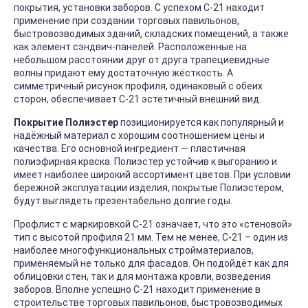
покрытия, установки заборов. С успехом С-21 находит
применение при создании торговых павильонов,
быстровозводимых зданий, складских помещений, а также
как элемент сэндвич-панелей. Расположенные на
небольшом расстоянии друг от друга трапециевидные
волны придают ему достаточную жёсткость. А
симметричный рисунок профиля, одинаковый с обеих
сторон, обеспечивает С-21 эстетичный внешний вид.
Покрытие Полиэстер
позиционируется как популярный и
надёжный материал с хорошим соотношением цены и
качества. Его основной ингредиент — пластичная
полиэфирная краска. Полиэстер устойчив к выгоранию и
имеет наиболее широкий ассортимент цветов. При условии
бережной эксплуатации изделия, покрытые Полиэстером,
будут выглядеть презентабельно долгие годы.
Профлист с маркировкой С-21 означает, что это «стеновой»
тип с высотой профиля 21 мм. Тем не менее, С-21 – один из
наиболее многофункциональных стройматериалов,
применяемый не только для фасадов. Он подойдёт как для
облицовки стен, так и для монтажа кровли, возведения
заборов. Вполне успешно С-21 находит применение в
строительстве торговых павильонов, быстровозводимых