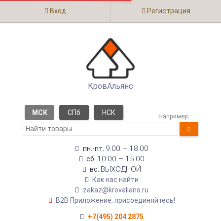
Вход
Регистрация
КровАльянс
МСК
СПб
НСК
Например:
9:00 – 18:00
пн.-пт.
10:00 – 15:00
сб.
ВЫХОДНОЙ
вс.
Как нас найти
zakaz@krovalians.ru
B2B Приложение, присоединяйтесь!
+7(495) 204 2875