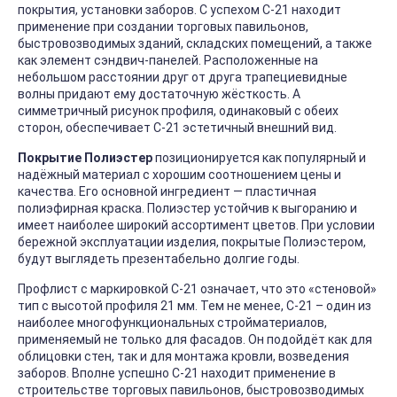
покрытия, установки заборов. С успехом С-21 находит
применение при создании торговых павильонов,
быстровозводимых зданий, складских помещений, а также
как элемент сэндвич-панелей. Расположенные на
небольшом расстоянии друг от друга трапециевидные
волны придают ему достаточную жёсткость. А
симметричный рисунок профиля, одинаковый с обеих
сторон, обеспечивает С-21 эстетичный внешний вид.
Покрытие Полиэстер
позиционируется как популярный и
надёжный материал с хорошим соотношением цены и
качества. Его основной ингредиент — пластичная
полиэфирная краска. Полиэстер устойчив к выгоранию и
имеет наиболее широкий ассортимент цветов. При условии
бережной эксплуатации изделия, покрытые Полиэстером,
будут выглядеть презентабельно долгие годы.
Профлист с маркировкой С-21 означает, что это «стеновой»
тип с высотой профиля 21 мм. Тем не менее, С-21 – один из
наиболее многофункциональных стройматериалов,
применяемый не только для фасадов. Он подойдёт как для
облицовки стен, так и для монтажа кровли, возведения
заборов. Вполне успешно С-21 находит применение в
строительстве торговых павильонов, быстровозводимых