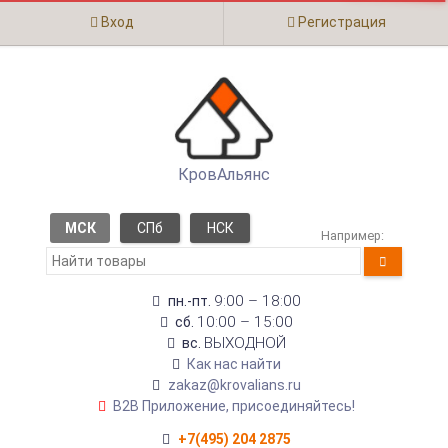
Вход
Регистрация
КровАльянс
МСК
СПб
НСК
Например:
9:00 – 18:00
пн.-пт.
10:00 – 15:00
сб.
ВЫХОДНОЙ
вс.
Как нас найти
zakaz@krovalians.ru
B2B Приложение, присоединяйтесь!
+7(495) 204 2875