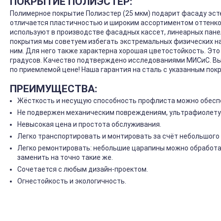
ПОКРЫТИЕ ПОЛИЭСТЕР:
Полимерное покрытие Полиэстер (25 мкм) подарит фасаду эст
отличается пластичностью и широким ассортиментом оттенков
используют в производстве фасадных кассет, линеарных панел
покрытия мы советуем избегать экстремальных физических на
ним. Для него также характерна хорошая цветостойкость. Эт
градусов. Качество подтверждено исследованиями МИСиС. Вы
по приемлемой цене! Наша гарантия на сталь с указанным покр
ПРЕИМУЩЕСТВА:
Жёсткость и несущую способность профлиста можно обеспе
Не подвержен механическим повреждениям, ультрафиолету
Невысокая цена и простота обслуживания.
Легко транспортировать и монтировать за счёт небольшого 
Легко ремонтировать: небольшие царапины можно обработа
заменить на точно такие же.
Сочетается с любым дизайн-проектом.
Огнестойкость и экологичность.