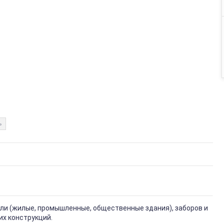
ь
вли (жилые, промышленные, общественные здания), заборов и
их конструкций.