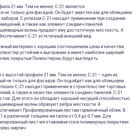
иля 21 мм. Тем не менее, С-21 является
не только для фасадов. Он будет уместен как для облицовки
и заборов. С успехом С-21 находит применение при создании
омещений, а также как элемент сэндвич-панелей.
ециевидные волны придают ему достаточную жёсткость. А
обеспечивает С-21 эстетичный внешний вид.
ёжный материал с хорошим соотношением цены и качества.
Полиэстер устойчив к выгоранию и имеет наиболее широкий
елия, покрытые Полиэстером, будут выглядеть
 с высотой профиля 21 мм. Тем не менее, С-21 – один из
й не только для фасадов. Он подойдёт как для облицовки
успешно С-21 находит применение в строительстве торговых
ний, а также в качестве элемента сэндвич-панелей. С-21
стов. Для этого он обладает хорошей несущей способностью.
ециевидные волны образуют рёбра жёсткости. А
еспечивает Профилированным листам гармоничный облик. В
 в различной толщине металла от 0,4 до 0,7 мм. Для
филированный лист изготавливается в полимерных покрытиях
рево, кирпич.