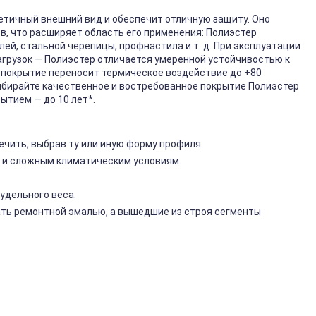
етичный внешний вид и обеспечит отличную защиту. Оно
, что расширяет область его применения: Полиэстер
ей, стальной черепицы, профнастила и т. д. При эксплуатации
грузок — Полиэстер отличается умеренной устойчивостью к
о покрытие переносит термическое воздействие до +80
бирайте качественное и востребованное покрытие Полиэстер
ытием — до 10 лет*.
чить, выбрав ту или иную форму профиля.
 и сложным климатическим условиям.
удельного веса.
ть ремонтной эмалью, а вышедшие из строя сегменты