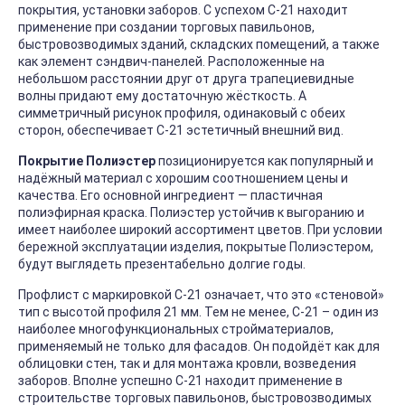
покрытия, установки заборов. С успехом С-21 находит
применение при создании торговых павильонов,
быстровозводимых зданий, складских помещений, а также
как элемент сэндвич-панелей. Расположенные на
небольшом расстоянии друг от друга трапециевидные
волны придают ему достаточную жёсткость. А
симметричный рисунок профиля, одинаковый с обеих
сторон, обеспечивает С-21 эстетичный внешний вид.
Покрытие Полиэстер
позиционируется как популярный и
надёжный материал с хорошим соотношением цены и
качества. Его основной ингредиент — пластичная
полиэфирная краска. Полиэстер устойчив к выгоранию и
имеет наиболее широкий ассортимент цветов. При условии
бережной эксплуатации изделия, покрытые Полиэстером,
будут выглядеть презентабельно долгие годы.
Профлист с маркировкой С-21 означает, что это «стеновой»
тип с высотой профиля 21 мм. Тем не менее, С-21 – один из
наиболее многофункциональных стройматериалов,
применяемый не только для фасадов. Он подойдёт как для
облицовки стен, так и для монтажа кровли, возведения
заборов. Вполне успешно С-21 находит применение в
строительстве торговых павильонов, быстровозводимых