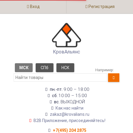
Вход
Регистрация
КровАльянс
МСК
СПб
НСК
Например:
9:00 – 18:00
пн.-пт.
10:00 – 15:00
сб.
ВЫХОДНОЙ
вс.
Как нас найти
zakaz@krovalians.ru
B2B Приложение, присоединяйтесь!
+7(495) 204 2875