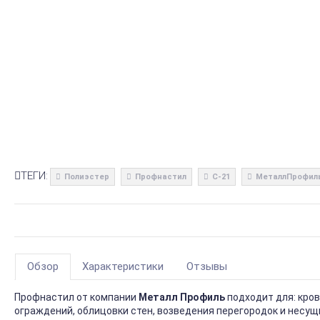
ТЕГИ:
Полиэстер
Профнастил
С-21
МеталлПрофил
Обзор
Характеристики
Отзывы
Профнастил от компании
Металл Профиль
подходит для: кро
ограждений, облицовки стен, возведения перегородок и несущ