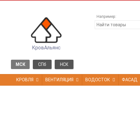
Например:
КровАльянс
МСК
СПб
НСК
КРОВЛЯ
ВЕНТИЛЯЦИЯ
ВОДОСТОК
ФАСАД