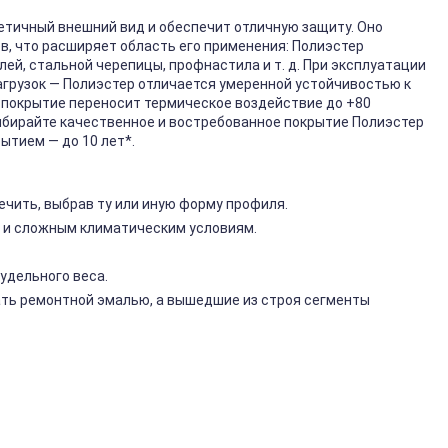
етичный внешний вид и обеспечит отличную защиту. Оно
, что расширяет область его применения: Полиэстер
ей, стальной черепицы, профнастила и т. д. При эксплуатации
грузок — Полиэстер отличается умеренной устойчивостью к
о покрытие переносит термическое воздействие до +80
бирайте качественное и востребованное покрытие Полиэстер
ытием — до 10 лет*.
чить, выбрав ту или иную форму профиля.
 и сложным климатическим условиям.
удельного веса.
ть ремонтной эмалью, а вышедшие из строя сегменты