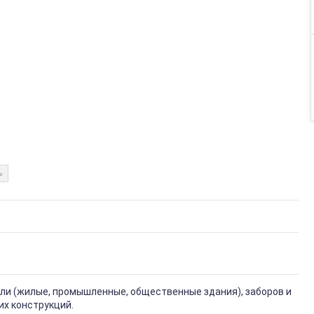
ь
вли (жилые, промышленные, общественные здания), заборов и
их конструкций.