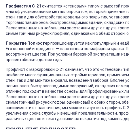
Профнастил С-21
считается «стеновым» типом с высотой проф
многофункциональным металлопрокатом, который применяется 
стен, так и для обустройства кровельного покрытия, установк
торговых павильонов, быстровозводимых зданий, складских п
Расположенные на небольшом расстоянии друг от друга трап
симметричный рисунок профиля, одинаковый с обеих сторон, 
Покрытие Полиэстер
позиционируется как популярный и над
Его основной ингредиент — пластичная полиэфирная краска. 
ассортимент цветов. При условии бережной эксплуатации изд
презентабельно долгие годы.
Профлист с маркировкой С-21 означает, что это «стеновой» тип
наиболее многофункциональных стройматериалов, применяемы
стен, так и для монтажа кровли, возведения заборов. Вполне 
павильонов, быстровозводимых сооружений, складских помеще
отлично подходит в качестве основы для Профилированных ли
Расположенные на небольшом расстоянии друг от друга трап
симметричный рисунок гофры, одинаковый с обеих сторон, об
зависимости от назначения, мы можем выпустить профиль С-21
увеличения срока службы и внешней привлекательности, про
различных цветов и текстур, включая покрытия под камень, де