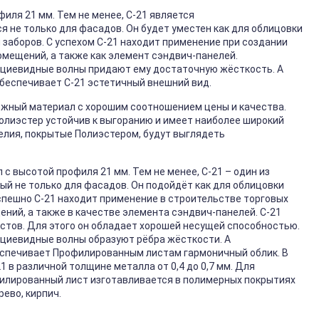
иля 21 мм. Тем не менее, С-21 является
не только для фасадов. Он будет уместен как для облицовки
и заборов. С успехом С-21 находит применение при создании
омещений, а также как элемент сэндвич-панелей.
ециевидные волны придают ему достаточную жёсткость. А
обеспечивает С-21 эстетичный внешний вид.
ёжный материал с хорошим соотношением цены и качества.
Полиэстер устойчив к выгоранию и имеет наиболее широкий
елия, покрытые Полиэстером, будут выглядеть
 с высотой профиля 21 мм. Тем не менее, С-21 – один из
й не только для фасадов. Он подойдёт как для облицовки
успешно С-21 находит применение в строительстве торговых
ний, а также в качестве элемента сэндвич-панелей. С-21
стов. Для этого он обладает хорошей несущей способностью.
ециевидные волны образуют рёбра жёсткости. А
еспечивает Профилированным листам гармоничный облик. В
 в различной толщине металла от 0,4 до 0,7 мм. Для
филированный лист изготавливается в полимерных покрытиях
рево, кирпич.