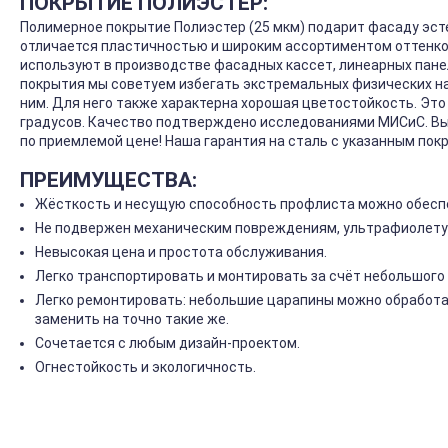
ПОКРЫТИЕ ПОЛИЭСТЕР:
Полимерное покрытие Полиэстер (25 мкм) подарит фасаду эст
отличается пластичностью и широким ассортиментом оттенков
используют в производстве фасадных кассет, линеарных панел
покрытия мы советуем избегать экстремальных физических на
ним. Для него также характерна хорошая цветостойкость. Эт
градусов. Качество подтверждено исследованиями МИСиС. Вы
по приемлемой цене! Наша гарантия на сталь с указанным покр
ПРЕИМУЩЕСТВА:
Жёсткость и несущую способность профлиста можно обеспе
Не подвержен механическим повреждениям, ультрафиолету
Невысокая цена и простота обслуживания.
Легко транспортировать и монтировать за счёт небольшого 
Легко ремонтировать: небольшие царапины можно обработа
заменить на точно такие же.
Сочетается с любым дизайн-проектом.
Огнестойкость и экологичность.