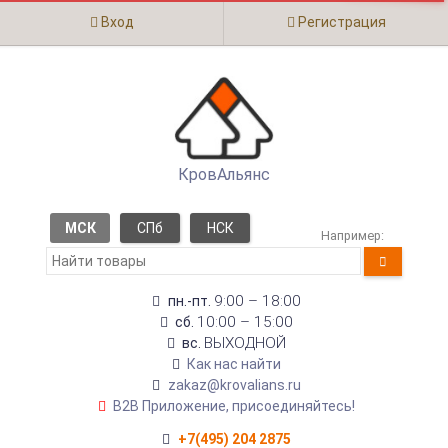
Вход
Регистрация
КровАльянс
МСК
СПб
НСК
Например:
9:00 – 18:00
пн.-пт.
10:00 – 15:00
сб.
ВЫХОДНОЙ
вс.
Как нас найти
zakaz@krovalians.ru
B2B Приложение, присоединяйтесь!
+7(495) 204 2875