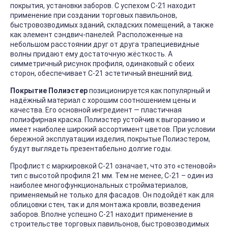
покрытия, установки заборов. С успехом С-21 находит
применение при создании торговых павильонов,
быстровозводимых зданий, складских помещений, а также
как элемент сэндвич-панелей. Расположенные на
небольшом расстоянии друг от друга трапециевидные
волны придают ему достаточную жёсткость. А
симметричный рисунок профиля, одинаковый с обеих
сторон, обеспечивает С-21 эстетичный внешний вид.
Покрытие Полиэстер
позиционируется как популярный и
надёжный материал с хорошим соотношением цены и
качества. Его основной ингредиент — пластичная
полиэфирная краска. Полиэстер устойчив к выгоранию и
имеет наиболее широкий ассортимент цветов. При условии
бережной эксплуатации изделия, покрытые Полиэстером,
будут выглядеть презентабельно долгие годы.
Профлист с маркировкой С-21 означает, что это «стеновой»
тип с высотой профиля 21 мм. Тем не менее, С-21 – один из
наиболее многофункциональных стройматериалов,
применяемый не только для фасадов. Он подойдёт как для
облицовки стен, так и для монтажа кровли, возведения
заборов. Вполне успешно С-21 находит применение в
строительстве торговых павильонов, быстровозводимых