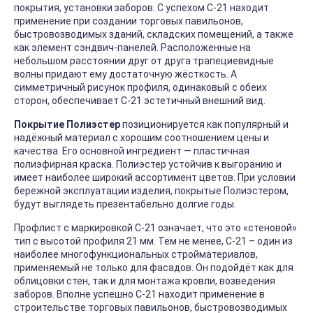
покрытия, установки заборов. С успехом С-21 находит
применение при создании торговых павильонов,
быстровозводимых зданий, складских помещений, а также
как элемент сэндвич-панелей. Расположенные на
небольшом расстоянии друг от друга трапециевидные
волны придают ему достаточную жёсткость. А
симметричный рисунок профиля, одинаковый с обеих
сторон, обеспечивает С-21 эстетичный внешний вид.
Покрытие Полиэстер
позиционируется как популярный и
надёжный материал с хорошим соотношением цены и
качества. Его основной ингредиент — пластичная
полиэфирная краска. Полиэстер устойчив к выгоранию и
имеет наиболее широкий ассортимент цветов. При условии
бережной эксплуатации изделия, покрытые Полиэстером,
будут выглядеть презентабельно долгие годы.
Профлист с маркировкой С-21 означает, что это «стеновой»
тип с высотой профиля 21 мм. Тем не менее, С-21 – один из
наиболее многофункциональных стройматериалов,
применяемый не только для фасадов. Он подойдёт как для
облицовки стен, так и для монтажа кровли, возведения
заборов. Вполне успешно С-21 находит применение в
строительстве торговых павильонов, быстровозводимых