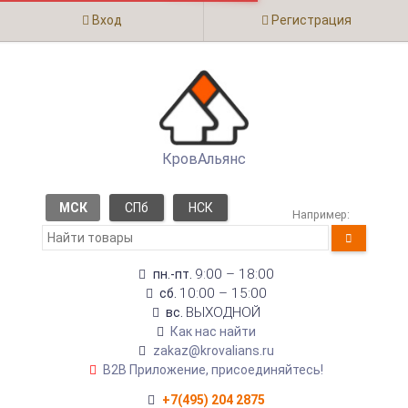
Вход
Регистрация
КровАльянс
МСК
СПб
НСК
Например:
9:00 – 18:00
пн.-пт.
10:00 – 15:00
сб.
ВЫХОДНОЙ
вс.
Как нас найти
zakaz@krovalians.ru
B2B Приложение, присоединяйтесь!
+7(495) 204 2875