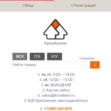
Вход
Регистрация
КровАльянс
МСК
СПб
НСК
Например:
9:00 – 18:00
пн.-пт.
10:00 – 15:00
сб.
ВЫХОДНОЙ
вс.
Как нас найти
zakaz@krovalians.ru
B2B Приложение, присоединяйтесь!
+7(495) 204 2875