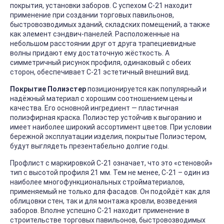
покрытия, установки заборов. С успехом С-21 находит
применение при создании торговых павильонов,
быстровозводимых зданий, складских помещений, а также
как элемент сэндвич-панелей. Расположенные на
небольшом расстоянии друг от друга трапециевидные
волны придают ему достаточную жёсткость. А
симметричный рисунок профиля, одинаковый с обеих
сторон, обеспечивает С-21 эстетичный внешний вид.
Покрытие Полиэстер
позиционируется как популярный и
надёжный материал с хорошим соотношением цены и
качества. Его основной ингредиент — пластичная
полиэфирная краска. Полиэстер устойчив к выгоранию и
имеет наиболее широкий ассортимент цветов. При условии
бережной эксплуатации изделия, покрытые Полиэстером,
будут выглядеть презентабельно долгие годы.
Профлист с маркировкой С-21 означает, что это «стеновой»
тип с высотой профиля 21 мм. Тем не менее, С-21 – один из
наиболее многофункциональных стройматериалов,
применяемый не только для фасадов. Он подойдёт как для
облицовки стен, так и для монтажа кровли, возведения
заборов. Вполне успешно С-21 находит применение в
строительстве торговых павильонов, быстровозводимых