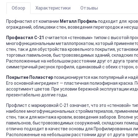
Обзор
Характеристики
Отзывы
Профнастил от компании
Металл Профиль
подходит для: кро
ограждений, облицовки стен, возведения перегородок и несущ
Профнастил С-21
считается «стеновым» типом с высотой проф
многофункциональным металлопрокатом, который применяется 
стен, так и для обустройства кровельного покрытия, установк
торговых павильонов, быстровозводимых зданий, складских п
Расположенные на небольшом расстоянии друг от друга трап
симметричный рисунок профиля, одинаковый с обеих сторон, 
Покрытие Полиэстер
позиционируется как популярный и над
Его основной ингредиент — пластичная полиэфирная краска. 
ассортимент цветов. При условии бережной эксплуатации изд
презентабельно долгие годы.
Профлист с маркировкой С-21 означает, что это «стеновой» тип
наиболее многофункциональных стройматериалов, применяемы
стен, так и для монтажа кровли, возведения заборов. Вполне 
павильонов, быстровозводимых сооружений, складских помеще
отлично подходит в качестве основы для Профилированных ли
Расположенные на небольшом расстоянии друг от друга трап