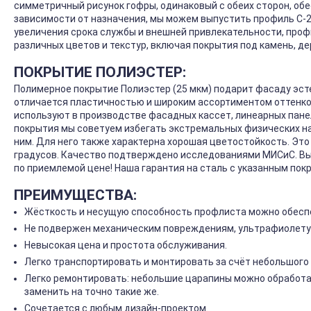
симметричный рисунок гофры, одинаковый с обеих сторон, об
зависимости от назначения, мы можем выпустить профиль С-21
увеличения срока службы и внешней привлекательности, про
различных цветов и текстур, включая покрытия под камень, де
ПОКРЫТИЕ ПОЛИЭСТЕР:
Полимерное покрытие Полиэстер (25 мкм) подарит фасаду эст
отличается пластичностью и широким ассортиментом оттенков
используют в производстве фасадных кассет, линеарных панел
покрытия мы советуем избегать экстремальных физических на
ним. Для него также характерна хорошая цветостойкость. Эт
градусов. Качество подтверждено исследованиями МИСиС. Вы
по приемлемой цене! Наша гарантия на сталь с указанным покр
ПРЕИМУЩЕСТВА:
Жёсткость и несущую способность профлиста можно обеспе
Не подвержен механическим повреждениям, ультрафиолету
Невысокая цена и простота обслуживания.
Легко транспортировать и монтировать за счёт небольшого 
Легко ремонтировать: небольшие царапины можно обработа
заменить на точно такие же.
Сочетается с любым дизайн-проектом.