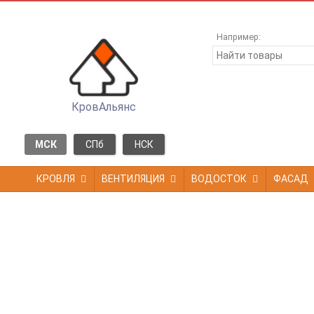
Например:
КровАльянс
МСК
СПб
НСК
КРОВЛЯ
ВЕНТИЛЯЦИЯ
ВОДОСТОК
ФАСАД