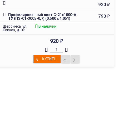
920
₽
Профилированный лист С-21х1000-A
790
₽
ТУ (ПЭ-01-3005-0,7) (0,500 х 1,051)
Щербинка, ул.
В наличии
Южная, д.10:
920
₽
КУПИТЬ