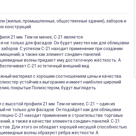
вли (жилые, промышленные, общественные здания), заборов и
их конструкций.
иля 21 мм. Тем не менее, С-21 является
не только для фасадов. Он будет уместен как для облицовки
и заборов. С успехом С-21 находит применение при создании
омещений, а также как элемент сэндвич-панелей.
ециевидные волны придают ему достаточную жёсткость. А
обеспечивает С-21 эстетичный внешний вид.
ёжный материал с хорошим соотношением цены и качества.
Полиэстер устойчив к выгоранию и имеет наиболее широкий
елия, покрытые Полиэстером, будут выглядеть
 с высотой профиля 21 мм. Тем не менее, С-21 – один из
й не только для фасадов. Он подойдёт как для облицовки
успешно С-21 находит применение в строительстве торговых
ний, а также в качестве элемента сэндвич-панелей. С-21
стов. Для этого он обладает хорошей несущей способностью.
ециевидные волны образуют рёбра жёсткости. А