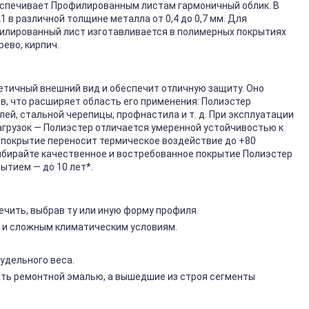
еспечивает Профилированным листам гармоничный облик. В
 в различной толщине металла от 0,4 до 0,7 мм. Для
филированный лист изготавливается в полимерных покрытиях
рево, кирпич.
етичный внешний вид и обеспечит отличную защиту. Оно
, что расширяет область его применения: Полиэстер
ей, стальной черепицы, профнастила и т. д. При эксплуатации
грузок — Полиэстер отличается умеренной устойчивостью к
о покрытие переносит термическое воздействие до +80
бирайте качественное и востребованное покрытие Полиэстер
ытием — до 10 лет*.
чить, выбрав ту или иную форму профиля.
 и сложным климатическим условиям.
удельного веса.
ть ремонтной эмалью, а вышедшие из строя сегменты