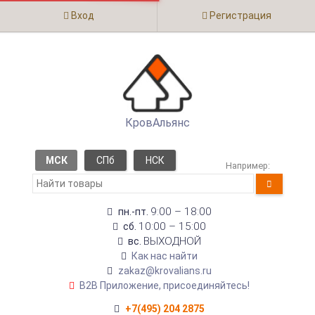
Вход
Регистрация
КровАльянс
МСК
СПб
НСК
Например:
9:00 – 18:00
пн.-пт.
10:00 – 15:00
сб.
ВЫХОДНОЙ
вс.
Как нас найти
zakaz@krovalians.ru
B2B Приложение, присоединяйтесь!
+7(495) 204 2875