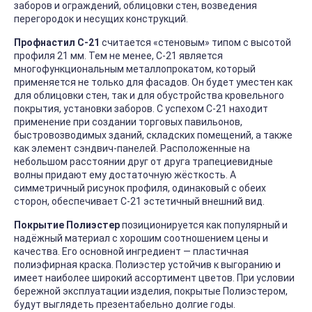
заборов и ограждений, облицовки стен, возведения
перегородок и несущих конструкций.
Профнастил С-21
считается «стеновым» типом с высотой
профиля 21 мм. Тем не менее, С-21 является
многофункциональным металлопрокатом, который
применяется не только для фасадов. Он будет уместен как
для облицовки стен, так и для обустройства кровельного
покрытия, установки заборов. С успехом С-21 находит
применение при создании торговых павильонов,
быстровозводимых зданий, складских помещений, а также
как элемент сэндвич-панелей. Расположенные на
небольшом расстоянии друг от друга трапециевидные
волны придают ему достаточную жёсткость. А
симметричный рисунок профиля, одинаковый с обеих
сторон, обеспечивает С-21 эстетичный внешний вид.
Покрытие Полиэстер
позиционируется как популярный и
надёжный материал с хорошим соотношением цены и
качества. Его основной ингредиент — пластичная
полиэфирная краска. Полиэстер устойчив к выгоранию и
имеет наиболее широкий ассортимент цветов. При условии
бережной эксплуатации изделия, покрытые Полиэстером,
будут выглядеть презентабельно долгие годы.