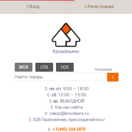
Вход
Регистрация
КровАльянс
МСК
СПб
НСК
Например:
9:00 – 18:00
пн.-пт.
10:00 – 15:00
сб.
ВЫХОДНОЙ
вс.
Как нас найти
zakaz@krovalians.ru
B2B Приложение, присоединяйтесь!
+7(495) 204 2875