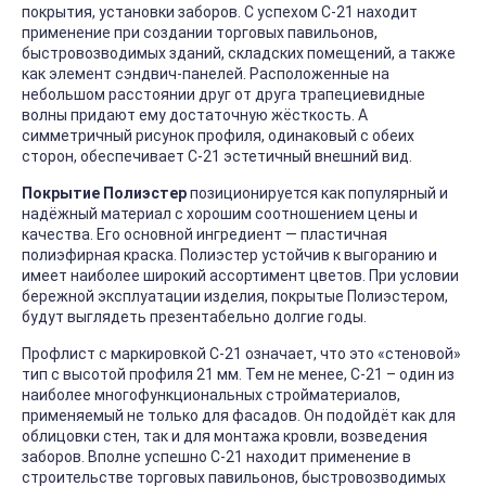
покрытия, установки заборов. С успехом С-21 находит
применение при создании торговых павильонов,
быстровозводимых зданий, складских помещений, а также
как элемент сэндвич-панелей. Расположенные на
небольшом расстоянии друг от друга трапециевидные
волны придают ему достаточную жёсткость. А
симметричный рисунок профиля, одинаковый с обеих
сторон, обеспечивает С-21 эстетичный внешний вид.
Покрытие Полиэстер
позиционируется как популярный и
надёжный материал с хорошим соотношением цены и
качества. Его основной ингредиент — пластичная
полиэфирная краска. Полиэстер устойчив к выгоранию и
имеет наиболее широкий ассортимент цветов. При условии
бережной эксплуатации изделия, покрытые Полиэстером,
будут выглядеть презентабельно долгие годы.
Профлист с маркировкой С-21 означает, что это «стеновой»
тип с высотой профиля 21 мм. Тем не менее, С-21 – один из
наиболее многофункциональных стройматериалов,
применяемый не только для фасадов. Он подойдёт как для
облицовки стен, так и для монтажа кровли, возведения
заборов. Вполне успешно С-21 находит применение в
строительстве торговых павильонов, быстровозводимых