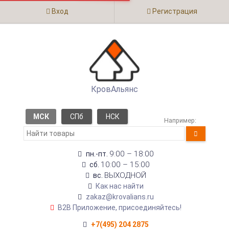
Вход
Регистрация
КровАльянс
МСК
СПб
НСК
Например:
9:00 – 18:00
пн.-пт.
10:00 – 15:00
сб.
ВЫХОДНОЙ
вс.
Как нас найти
zakaz@krovalians.ru
B2B Приложение, присоединяйтесь!
+7(495) 204 2875