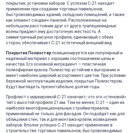
покрытия, установки заборов. С успехом С-21 находит
применение при создании торговых павильонов,
быстровозводимых зданий, складских помещений, а также
как элемент сэндвич-панелей. Расположенные на
небольшом расстоянии друг от друга трапециевидные
волны придают ему достаточную жёсткость. А
симметричный рисунок профиля, одинаковый с обеих
сторон, обеспечивает С-21 эстетичный внешний вид.
Покрытие Полиэстер
позиционируется как популярный и
надёжный материал с хорошим соотношением цены и
качества. Его основной ингредиент — пластичная
полиэфирная краска. Полиэстер устойчив к выгоранию и
имеет наиболее широкий ассортимент цветов. При условии
бережной эксплуатации изделия, покрытые Полиэстером,
будут выглядеть презентабельно долгие годы.
Профлист с маркировкой С-21 означает, что это «стеновой»
тип с высотой профиля 21 мм. Тем не менее, С-21 – один из
наиболее многофункциональных стройматериалов,
применяемый не только для фасадов. Он подойдёт как для
облицовки стен, так и для монтажа кровли, возведения
заборов. Вполне успешно С-21 находит применение в
строительстве торговых павильонов, быстровозводимых