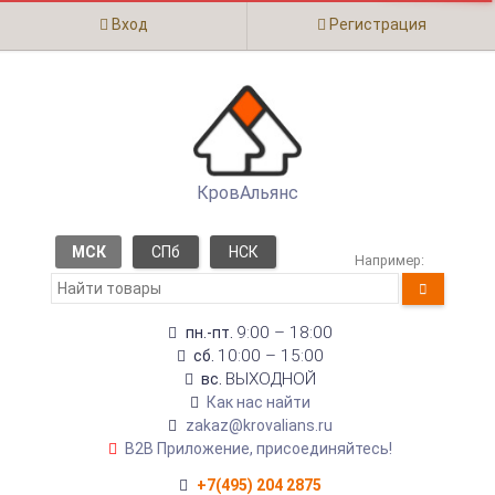
Вход
Регистрация
КровАльянс
МСК
СПб
НСК
Например:
9:00 – 18:00
пн.-пт.
10:00 – 15:00
сб.
ВЫХОДНОЙ
вс.
Как нас найти
zakaz@krovalians.ru
B2B Приложение, присоединяйтесь!
+7(495) 204 2875