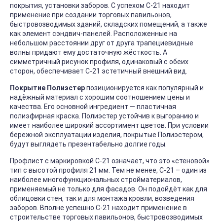
покрытия, установки заборов. С успехом С-21 находит
применение при создании торговых павильонов,
быстровозводимых зданий, складских помещений, а также
как элемент сэндвич-панелей. Расположенные на
небольшом расстоянии друг от друга трапециевидные
волны придают ему достаточную жёсткость. А
симметричный рисунок профиля, одинаковый с обеих
сторон, обеспечивает С-21 эстетичный внешний вид.
Покрытие Полиэстер
позиционируется как популярный и
надёжный материал с хорошим соотношением цены и
качества. Его основной ингредиент — пластичная
полиэфирная краска. Полиэстер устойчив к выгоранию и
имеет наиболее широкий ассортимент цветов. При условии
бережной эксплуатации изделия, покрытые Полиэстером,
будут выглядеть презентабельно долгие годы.
Профлист с маркировкой С-21 означает, что это «стеновой»
тип с высотой профиля 21 мм. Тем не менее, С-21 – один из
наиболее многофункциональных стройматериалов,
применяемый не только для фасадов. Он подойдёт как для
облицовки стен, так и для монтажа кровли, возведения
заборов. Вполне успешно С-21 находит применение в
строительстве торговых павильонов, быстровозводимых