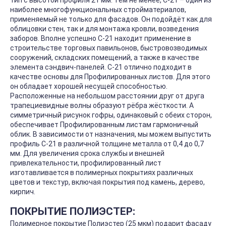
тип с высотой профиля 21 мм. Тем не менее, С-21 – один из
наиболее многофункциональных стройматериалов,
применяемый не только для фасадов. Он подойдёт как для
облицовки стен, так и для монтажа кровли, возведения
заборов. Вполне успешно С-21 находит применение в
строительстве торговых павильонов, быстровозводимых
сооружений, складских помещений, а также в качестве
элемента сэндвич-панелей. С-21 отлично подходит в
качестве основы для Профилированных листов. Для этого
он обладает хорошей несущей способностью.
Расположенные на небольшом расстоянии друг от друга
трапециевидные волны образуют рёбра жёсткости. А
симметричный рисунок гофры, одинаковый с обеих сторон,
обеспечивает Профилированным листам гармоничный
облик. В зависимости от назначения, мы можем выпустить
профиль С-21 в различной толщине металла от 0,4 до 0,7
мм. Для увеличения срока службы и внешней
привлекательности, профилированный лист
изготавливается в полимерных покрытиях различных
цветов и текстур, включая покрытия под камень, дерево,
кирпич.
ПОКРЫТИЕ ПОЛИЭСТЕР:
Полимерное покрытие Полиэстер (25 мкм) подарит фасаду