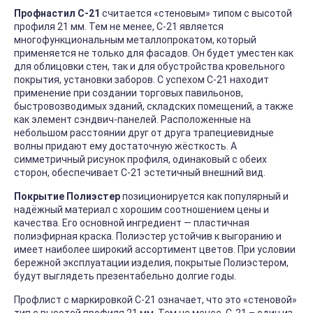
Профнастил С-21
считается «стеновым» типом с высотой
профиля 21 мм. Тем не менее, С-21 является
многофункциональным металлопрокатом, который
применяется не только для фасадов. Он будет уместен как
для облицовки стен, так и для обустройства кровельного
покрытия, установки заборов. С успехом С-21 находит
применение при создании торговых павильонов,
быстровозводимых зданий, складских помещений, а также
как элемент сэндвич-панелей. Расположенные на
небольшом расстоянии друг от друга трапециевидные
волны придают ему достаточную жёсткость. А
симметричный рисунок профиля, одинаковый с обеих
сторон, обеспечивает С-21 эстетичный внешний вид.
Покрытие Полиэстер
позиционируется как популярный и
надёжный материал с хорошим соотношением цены и
качества. Его основной ингредиент — пластичная
полиэфирная краска. Полиэстер устойчив к выгоранию и
имеет наиболее широкий ассортимент цветов. При условии
бережной эксплуатации изделия, покрытые Полиэстером,
будут выглядеть презентабельно долгие годы.
Профлист с маркировкой С-21 означает, что это «стеновой»