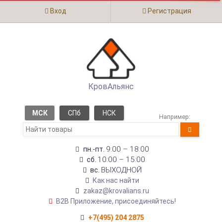
Вход
Регистрация
КровАльянс
МСК
СПб
НСК
Например:
9:00 – 18:00
пн.-пт.
10:00 – 15:00
сб.
ВЫХОДНОЙ
вс.
Как нас найти
zakaz@krovalians.ru
B2B Приложение, присоединяйтесь!
+7(495) 204 2875