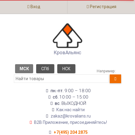
Вход
Регистрация
КровАльянс
МСК
СПб
НСК
Например:
9:00 – 18:00
пн.-пт.
10:00 – 15:00
сб.
ВЫХОДНОЙ
вс.
Как нас найти
zakaz@krovalians.ru
B2B Приложение, присоединяйтесь!
+7(495) 204 2875