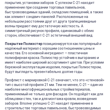
покрытия, установки заборов. С успехом С-21 находит
применение при создании торговых павильонов,
быстровозводимых зданий, складских помещений, а также
как элемент сэндвич-панелей. Расположенные на
небольшом расстоянии друг от друга трапециевидные
волны придают ему достаточную жёсткость. А
симметричный рисунок профиля, одинаковый с обеих
сторон, обеспечивает С-21 эстетичный внешний вид.
Покрытие Полиэстер
позиционируется как популярный и
надёжный материал с хорошим соотношением цены и
качества. Его основной ингредиент — пластичная
полиэфирная краска. Полиэстер устойчив к выгоранию и
имеет наиболее широкий ассортимент цветов. При условии
бережной эксплуатации изделия, покрытые Полиэстером,
будут выглядеть презентабельно долгие годы.
Профлист с маркировкой С-21 означает, что это «стеновой»
тип с высотой профиля 21 мм. Тем не менее, С-21 – один из
наиболее многофункциональных стройматериалов,
применяемый не только для фасадов. Он подойдёт как для
облицовки стен, так и для монтажа кровли, возведения
заборов. Вполне успешно С-21 находит применение в
строительстве торговых павильонов, быстровозводимых