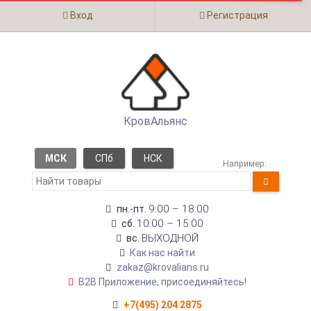
Вход
Регистрация
КровАльянс
МСК
СПб
НСК
Например:
9:00 – 18:00
пн.-пт.
10:00 – 15:00
сб.
ВЫХОДНОЙ
вс.
Как нас найти
zakaz@krovalians.ru
B2B Приложение, присоединяйтесь!
+7(495) 204 2875