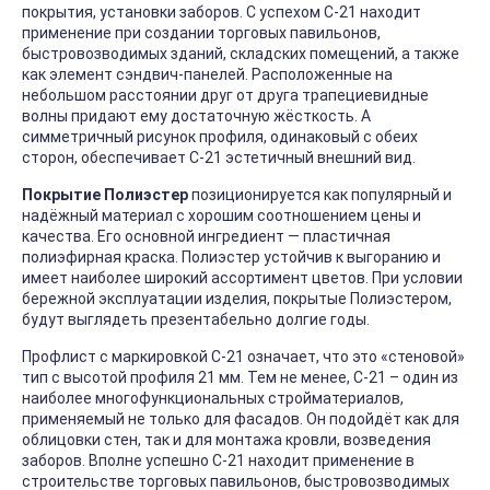
покрытия, установки заборов. С успехом С-21 находит
применение при создании торговых павильонов,
быстровозводимых зданий, складских помещений, а также
как элемент сэндвич-панелей. Расположенные на
небольшом расстоянии друг от друга трапециевидные
волны придают ему достаточную жёсткость. А
симметричный рисунок профиля, одинаковый с обеих
сторон, обеспечивает С-21 эстетичный внешний вид.
Покрытие Полиэстер
позиционируется как популярный и
надёжный материал с хорошим соотношением цены и
качества. Его основной ингредиент — пластичная
полиэфирная краска. Полиэстер устойчив к выгоранию и
имеет наиболее широкий ассортимент цветов. При условии
бережной эксплуатации изделия, покрытые Полиэстером,
будут выглядеть презентабельно долгие годы.
Профлист с маркировкой С-21 означает, что это «стеновой»
тип с высотой профиля 21 мм. Тем не менее, С-21 – один из
наиболее многофункциональных стройматериалов,
применяемый не только для фасадов. Он подойдёт как для
облицовки стен, так и для монтажа кровли, возведения
заборов. Вполне успешно С-21 находит применение в
строительстве торговых павильонов, быстровозводимых