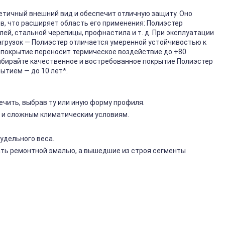
етичный внешний вид и обеспечит отличную защиту. Оно
, что расширяет область его применения: Полиэстер
ей, стальной черепицы, профнастила и т. д. При эксплуатации
грузок — Полиэстер отличается умеренной устойчивостью к
о покрытие переносит термическое воздействие до +80
бирайте качественное и востребованное покрытие Полиэстер
ытием — до 10 лет*.
чить, выбрав ту или иную форму профиля.
 и сложным климатическим условиям.
удельного веса.
ть ремонтной эмалью, а вышедшие из строя сегменты