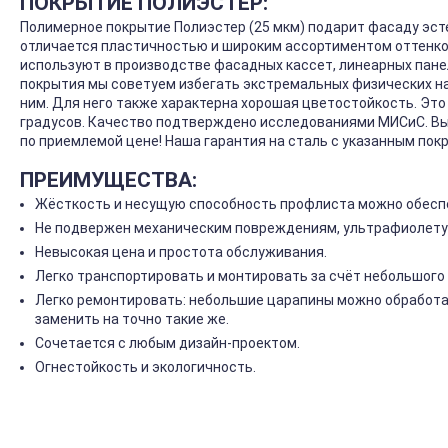
ПОКРЫТИЕ ПОЛИЭСТЕР:
Полимерное покрытие Полиэстер (25 мкм) подарит фасаду эст
отличается пластичностью и широким ассортиментом оттенков
используют в производстве фасадных кассет, линеарных панел
покрытия мы советуем избегать экстремальных физических на
ним. Для него также характерна хорошая цветостойкость. Эт
градусов. Качество подтверждено исследованиями МИСиС. Вы
по приемлемой цене! Наша гарантия на сталь с указанным покр
ПРЕИМУЩЕСТВА:
Жёсткость и несущую способность профлиста можно обеспе
Не подвержен механическим повреждениям, ультрафиолету
Невысокая цена и простота обслуживания.
Легко транспортировать и монтировать за счёт небольшого 
Легко ремонтировать: небольшие царапины можно обработа
заменить на точно такие же.
Сочетается с любым дизайн-проектом.
Огнестойкость и экологичность.