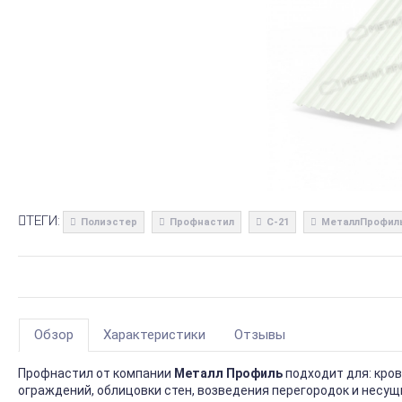
ТЕГИ:
Полиэстер
Профнастил
С-21
МеталлПрофил
Обзор
Характеристики
Отзывы
Профнастил от компании
Металл Профиль
подходит для: кро
ограждений, облицовки стен, возведения перегородок и несущ