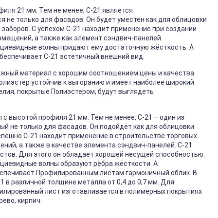
иля 21 мм. Тем не менее, С-21 является
не только для фасадов. Он будет уместен как для облицовки
и заборов. С успехом С-21 находит применение при создании
омещений, а также как элемент сэндвич-панелей.
ециевидные волны придают ему достаточную жёсткость. А
обеспечивает С-21 эстетичный внешний вид.
ёжный материал с хорошим соотношением цены и качества.
Полиэстер устойчив к выгоранию и имеет наиболее широкий
елия, покрытые Полиэстером, будут выглядеть
 с высотой профиля 21 мм. Тем не менее, С-21 – один из
й не только для фасадов. Он подойдёт как для облицовки
успешно С-21 находит применение в строительстве торговых
ний, а также в качестве элемента сэндвич-панелей. С-21
стов. Для этого он обладает хорошей несущей способностью.
ециевидные волны образуют рёбра жёсткости. А
еспечивает Профилированным листам гармоничный облик. В
 в различной толщине металла от 0,4 до 0,7 мм. Для
филированный лист изготавливается в полимерных покрытиях
рево, кирпич.