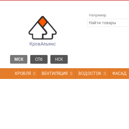
Например:
КровАльянс
МСК
СПб
НСК
КРОВЛЯ
ВЕНТИЛЯЦИЯ
ВОДОСТОК
ФАСАД