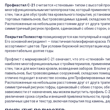
Профнастил С-21
считается «стеновым» типом с высотой проф
многофункциональным металлопрокатом, который применяется 
стен, так и для обустройства кровельного покрытия, установк
торговых павильонов, быстровозводимых зданий, складских п
Расположенные на небольшом расстоянии друг от друга трап
симметричный рисунок профиля, одинаковый с обеих сторон, 
Покрытие Полиэстер
позиционируется как популярный и над
Его основной ингредиент — пластичная полиэфирная краска. 
ассортимент цветов. При условии бережной эксплуатации изд
презентабельно долгие годы.
Профлист с маркировкой С-21 означает, что это «стеновой» тип
наиболее многофункциональных стройматериалов, применяемы
стен, так и для монтажа кровли, возведения заборов. Вполне 
павильонов, быстровозводимых сооружений, складских помеще
отлично подходит в качестве основы для Профилированных ли
Расположенные на небольшом расстоянии друг от друга трап
симметричный рисунок гофры, одинаковый с обеих сторон, об
зависимости от назначения, мы можем выпустить профиль С-21
увеличения срока службы и внешней привлекательности, про
различных цветов и текстур, включая покрытия под камень, де