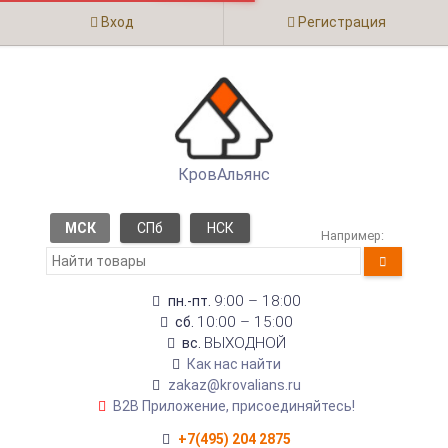
Вход
Регистрация
КровАльянс
МСК
СПб
НСК
Например:
9:00 – 18:00
пн.-пт.
10:00 – 15:00
сб.
ВЫХОДНОЙ
вс.
Как нас найти
zakaz@krovalians.ru
B2B Приложение, присоединяйтесь!
+7(495) 204 2875