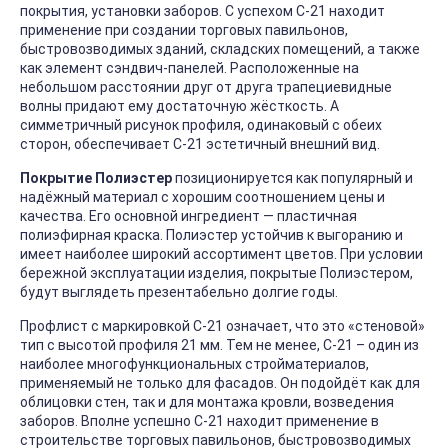
покрытия, установки заборов. С успехом С-21 находит
применение при создании торговых павильонов,
быстровозводимых зданий, складских помещений, а также
как элемент сэндвич-панелей. Расположенные на
небольшом расстоянии друг от друга трапециевидные
волны придают ему достаточную жёсткость. А
симметричный рисунок профиля, одинаковый с обеих
сторон, обеспечивает С-21 эстетичный внешний вид.
Покрытие Полиэстер
позиционируется как популярный и
надёжный материал с хорошим соотношением цены и
качества. Его основной ингредиент — пластичная
полиэфирная краска. Полиэстер устойчив к выгоранию и
имеет наиболее широкий ассортимент цветов. При условии
бережной эксплуатации изделия, покрытые Полиэстером,
будут выглядеть презентабельно долгие годы.
Профлист с маркировкой С-21 означает, что это «стеновой»
тип с высотой профиля 21 мм. Тем не менее, С-21 – один из
наиболее многофункциональных стройматериалов,
применяемый не только для фасадов. Он подойдёт как для
облицовки стен, так и для монтажа кровли, возведения
заборов. Вполне успешно С-21 находит применение в
строительстве торговых павильонов, быстровозводимых