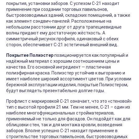
покрытия, установки заборов. С успехом С-21 находит
применение при создании торговых павильонов,
быстровозводимых зданий, складских помещений, а также
как элемент сэндвич-панелей. Расположенные на
небольшом расстоянии друг от друга трапециевидные
волны придают ему достаточную жёсткость. А
симметричный рисунок профиля, одинаковый с обеих
сторон, обеспечивает С-21 эстетичный внешний вид.
Покрытие Полиэстер
позиционируется как популярный и
надёжный материал с хорошим соотношением цены и
качества. Его основной ингредиент — пластичная
полиэфирная краска. Полиэстер устойчив к выгоранию и
имеет наиболее широкий ассортимент цветов. При условии
бережной эксплуатации изделия, покрытые Полиэстером,
будут выглядеть презентабельно долгие годы.
Профлист с маркировкой С-21 означает, что это «стеновой»
тип с высотой профиля 21 мм. Тем не менее, С-21 – один из
наиболее многофункциональных стройматериалов,
применяемый не только для фасадов. Он подойдёт как для
облицовки стен, так и для монтажа кровли, возведения
заборов. Вполне успешно С-21 находит применение в
строительстве торговых павильонов, быстровозводимых