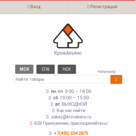
Вход
Регистрация
КровАльянс
МСК
СПб
НСК
Например:
9:00 – 18:00
пн.-пт.
10:00 – 15:00
сб.
ВЫХОДНОЙ
вс.
Как нас найти
zakaz@krovalians.ru
B2B Приложение, присоединяйтесь!
+7(495) 204 2875