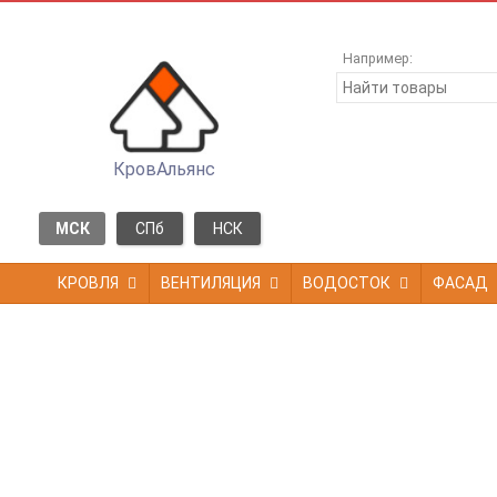
Например:
КровАльянс
МСК
СПб
НСК
КРОВЛЯ
ВЕНТИЛЯЦИЯ
ВОДОСТОК
ФАСАД