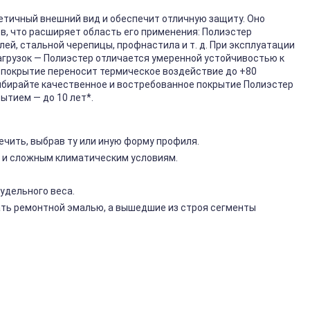
етичный внешний вид и обеспечит отличную защиту. Оно
, что расширяет область его применения: Полиэстер
ей, стальной черепицы, профнастила и т. д. При эксплуатации
грузок — Полиэстер отличается умеренной устойчивостью к
о покрытие переносит термическое воздействие до +80
бирайте качественное и востребованное покрытие Полиэстер
ытием — до 10 лет*.
чить, выбрав ту или иную форму профиля.
 и сложным климатическим условиям.
удельного веса.
ть ремонтной эмалью, а вышедшие из строя сегменты