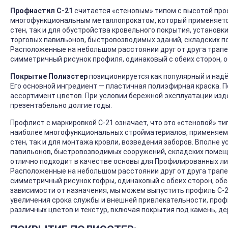
Профнастил С-21
считается «стеновым» типом с высотой проф
многофункциональным металлопрокатом, который применяется 
стен, так и для обустройства кровельного покрытия, установк
торговых павильонов, быстровозводимых зданий, складских п
Расположенные на небольшом расстоянии друг от друга трап
симметричный рисунок профиля, одинаковый с обеих сторон, 
Покрытие Полиэстер
позиционируется как популярный и над
Его основной ингредиент — пластичная полиэфирная краска. 
ассортимент цветов. При условии бережной эксплуатации изд
презентабельно долгие годы.
Профлист с маркировкой С-21 означает, что это «стеновой» тип
наиболее многофункциональных стройматериалов, применяемы
стен, так и для монтажа кровли, возведения заборов. Вполне 
павильонов, быстровозводимых сооружений, складских помеще
отлично подходит в качестве основы для Профилированных ли
Расположенные на небольшом расстоянии друг от друга трап
симметричный рисунок гофры, одинаковый с обеих сторон, об
зависимости от назначения, мы можем выпустить профиль С-21
увеличения срока службы и внешней привлекательности, про
различных цветов и текстур, включая покрытия под камень, де