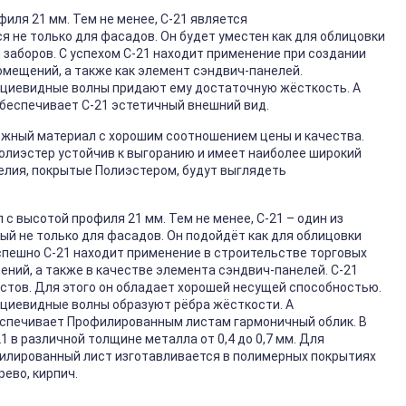
иля 21 мм. Тем не менее, С-21 является
не только для фасадов. Он будет уместен как для облицовки
и заборов. С успехом С-21 находит применение при создании
омещений, а также как элемент сэндвич-панелей.
ециевидные волны придают ему достаточную жёсткость. А
обеспечивает С-21 эстетичный внешний вид.
ёжный материал с хорошим соотношением цены и качества.
Полиэстер устойчив к выгоранию и имеет наиболее широкий
елия, покрытые Полиэстером, будут выглядеть
 с высотой профиля 21 мм. Тем не менее, С-21 – один из
й не только для фасадов. Он подойдёт как для облицовки
успешно С-21 находит применение в строительстве торговых
ний, а также в качестве элемента сэндвич-панелей. С-21
стов. Для этого он обладает хорошей несущей способностью.
ециевидные волны образуют рёбра жёсткости. А
еспечивает Профилированным листам гармоничный облик. В
 в различной толщине металла от 0,4 до 0,7 мм. Для
филированный лист изготавливается в полимерных покрытиях
рево, кирпич.