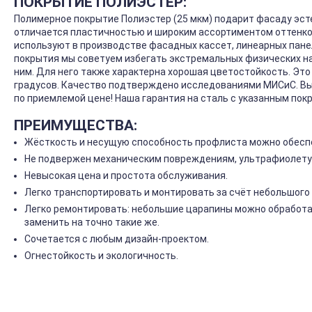
ПОКРЫТИЕ ПОЛИЭСТЕР:
Полимерное покрытие Полиэстер (25 мкм) подарит фасаду эст
отличается пластичностью и широким ассортиментом оттенков
используют в производстве фасадных кассет, линеарных панел
покрытия мы советуем избегать экстремальных физических на
ним. Для него также характерна хорошая цветостойкость. Эт
градусов. Качество подтверждено исследованиями МИСиС. Вы
по приемлемой цене! Наша гарантия на сталь с указанным покр
ПРЕИМУЩЕСТВА:
Жёсткость и несущую способность профлиста можно обеспе
Не подвержен механическим повреждениям, ультрафиолету
Невысокая цена и простота обслуживания.
Легко транспортировать и монтировать за счёт небольшого 
Легко ремонтировать: небольшие царапины можно обработа
заменить на точно такие же.
Сочетается с любым дизайн-проектом.
Огнестойкость и экологичность.