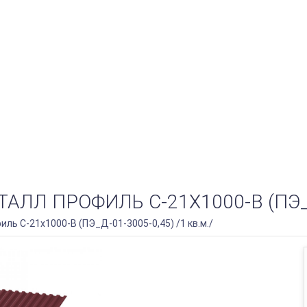
 ПРОФИЛЬ С-21Х1000-B (ПЭ_Д-0
ь С-21х1000-B (ПЭ_Д-01-3005-0,45) /1 кв.м./