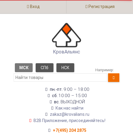
Вход
Регистрация
КровАльянс
МСК
СПб
НСК
Например:
9:00 – 18:00
пн.-пт.
10:00 – 15:00
сб.
ВЫХОДНОЙ
вс.
Как нас найти
zakaz@krovalians.ru
B2B Приложение, присоединяйтесь!
+7(495) 204 2875