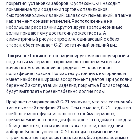
покрытия, установки заборов. С успехом С-21 находит
применение при создании торговых павильонов,
быстровозводимых зданий, складских помещений, а также
как элемент сэндвич-панелей. Расположенные на
небольшом расстоянии друг от друга трапециевидные
волны придают ему достаточную жёсткость. А
симметричный рисунок профиля, одинаковый с обеих
сторон, обеспечивает С-21 эстетичный внешний вид.
Покрытие Полиэстер
позиционируется как популярный и
надёжный материал с хорошим соотношением цены и
качества. Его основной ингредиент — пластичная
полиэфирная краска. Полиэстер устойчив к выгоранию и
имеет наиболее широкий ассортимент цветов. При условии
бережной эксплуатации изделия, покрытые Полиэстером,
будут выглядеть презентабельно долгие годы.
Профлист с маркировкой С-21 означает, что это «стеновой»
тип с высотой профиля 21 мм. Тем не менее, С-21 – один из
наиболее многофункциональных стройматериалов,
применяемый не только для фасадов. Он подойдёт как для
облицовки стен, так и для монтажа кровли, возведения
заборов. Вполне успешно С-21 находит применение в
строительстве торговых павильонов, быстровозводимых