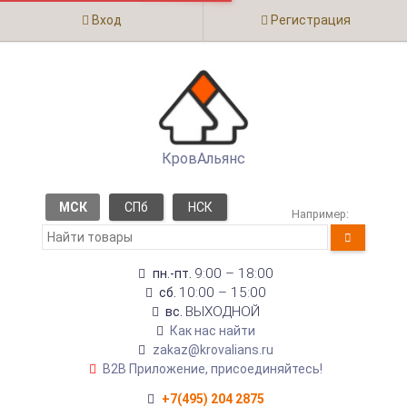
Вход
Регистрация
КровАльянс
МСК
СПб
НСК
Например:
9:00 – 18:00
пн.-пт.
10:00 – 15:00
сб.
ВЫХОДНОЙ
вс.
Как нас найти
zakaz@krovalians.ru
B2B Приложение, присоединяйтесь!
+7(495) 204 2875