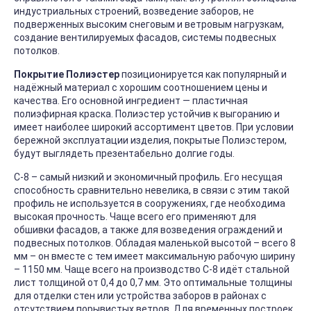
индустриальных строений, возведение заборов, не
подверженных высоким снеговым и ветровым нагрузкам,
создание вентилируемых фасадов, системы подвесных
потолков.
Покрытие Полиэстер
позиционируется как популярный и
надёжный материал с хорошим соотношением цены и
качества. Его основной ингредиент — пластичная
полиэфирная краска. Полиэстер устойчив к выгоранию и
имеет наиболее широкий ассортимент цветов. При условии
бережной эксплуатации изделия, покрытые Полиэстером,
будут выглядеть презентабельно долгие годы.
С-8 – самый низкий и экономичный профиль. Его несущая
способность сравнительно невелика, в связи с этим такой
профиль не используется в сооружениях, где необходима
высокая прочность. Чаще всего его применяют для
обшивки фасадов, а также для возведения ограждений и
подвесных потолков. Обладая маленькой высотой – всего 8
мм – он вместе с тем имеет максимальную рабочую ширину
– 1150 мм. Чаще всего на производство С-8 идёт стальной
лист толщиной от 0,4 до 0,7 мм. Это оптимальные толщины
для отделки стен или устройства заборов в районах с
отсутствием порывистых ветров. Для временных построек